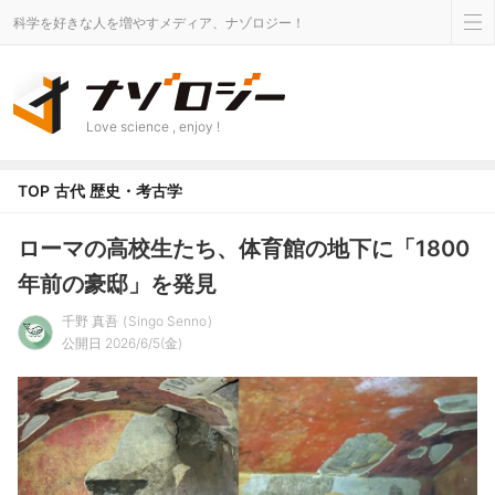
科学を好きな人を増やすメディア、ナゾロジー！
Love science , enjoy !
TOP
古代
歴史・考古学
ローマの高校生たち、体育館の地下に「1800
年前の豪邸」を発見
千野 真吾
Singo Senno
公開日 2026/6/5(金)