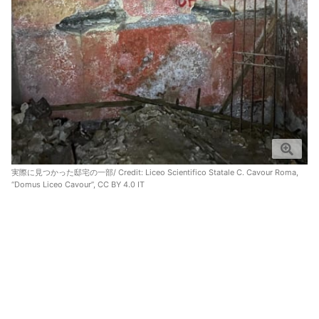
実際に見つかった邸宅の一部/ Credit:
Liceo Scientifico Statale C. Cavour Roma,
“Domus Liceo Cavour”, CC BY 4.0 IT