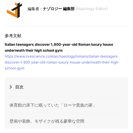
ナゾロジー 編集部
Nazology Editor
Italian teenagers discover 1,800-year-old Roman luxury house
underneath their high school gym
https://www.livescience.com/archaeology/romans/italian-teenagers-
discover-1-800-year-old-roman-luxury-house-underneath-their-high-
school-gym
目次
体育館の床下に眠っていた「ローマ貴族の家」
壁画や装飾、モザイクが残る豪華な空間