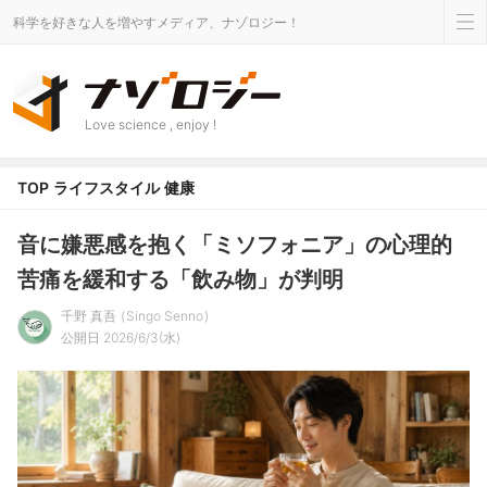
科学を好きな人を増やすメディア、ナゾロジー！
Love science , enjoy !
TOP
ライフスタイル
健康
音に嫌悪感を抱く「ミソフォニア」の心理的
苦痛を緩和する「飲み物」が判明
千野 真吾
Singo Senno
公開日 2026/6/3(水)