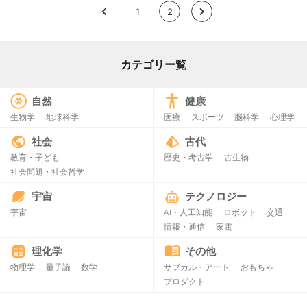
<
1
2
>
カテゴリー覧
自然
健康
生物学
地球科学
医療
スポーツ
脳科学
心理学
社会
古代
教育・子ども
歴史・考古学
古生物
社会問題・社会哲学
宇宙
テクノロジー
宇宙
AI・人工知能
ロボット
交通
情報・通信
家電
理化学
その他
物理学
量子論
数学
サブカル・アート
おもちゃ
プロダクト