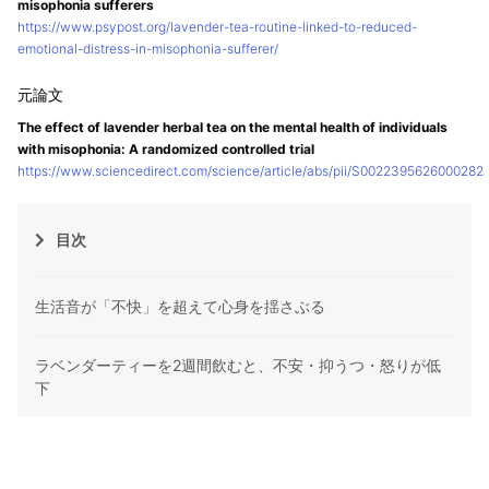
misophonia sufferers
https://www.psypost.org/lavender-tea-routine-linked-to-reduced-
emotional-distress-in-misophonia-sufferer/
The effect of lavender herbal tea on the mental health of individuals
with misophonia: A randomized controlled trial
https://www.sciencedirect.com/science/article/abs/pii/S0022395626000282
目次
生活音が「不快」を超えて心身を揺さぶる
ラベンダーティーを2週間飲むと、不安・抑うつ・怒りが低
下