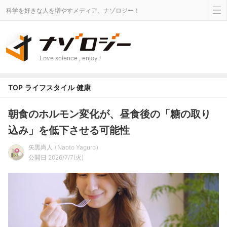
科学を好きな人を増やすメディア、ナゾロジー！
Love science , enjoy !
TOP
ライフスタイル
健康
朝食のホルモン変化が、昼食後の「糖の取り
込み」を低下させる可能性
矢黒尚人
Naoto Yaguro
公開日 2026/7/7(火)