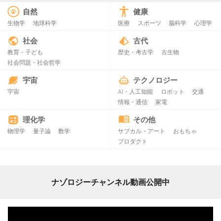
自然
健康
生物学
地球科学
医療
スポーツ
脳科学
心理学
社会
古代
教育・子ども
歴史・考古学
古生物
社会問題・社会哲学
宇宙
テクノロジー
宇宙
AI・人工知能
ロボット
交通
情報・通信
家電
理化学
その他
物理学
量子論
数学
サブカル・アート
おもちゃ
プロダクト
ナゾロジーチャンネル動画公開中