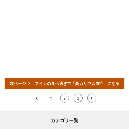
次ページ
スイカの食べ過ぎで「高カリウム血症」になる
<
1
2
3
>
カテゴリー覧