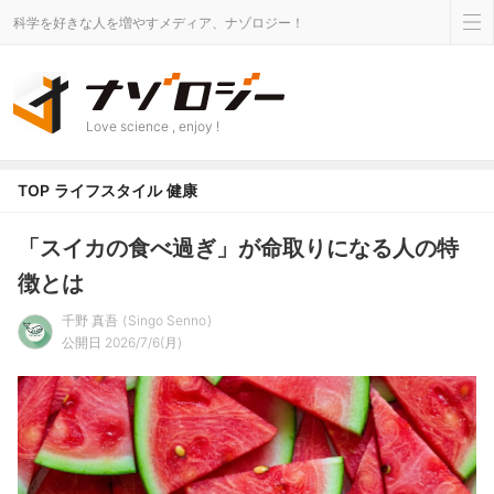
科学を好きな人を増やすメディア、ナゾロジー！
Love science , enjoy !
TOP
ライフスタイル
健康
「スイカの食べ過ぎ」が命取りになる人の特
徴とは
千野 真吾
Singo Senno
公開日 2026/7/6(月)