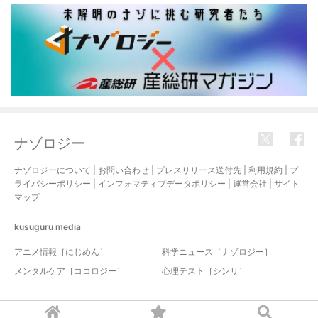
ナゾロジー
ナゾロジーについて
|
お問い合わせ
|
プレスリリース送付先
|
利用規約
|
プ
ライバシーポリシー
|
インフォマティブデータポリシー
|
運営会社
|
サイト
マップ
kusuguru
media
アニメ情報［にじめん］
科学ニュース［ナゾロジー］
メンタルケア［ココロジー］
心理テスト［シンリ］
© 2017-2026 nazology. all rights reserved.