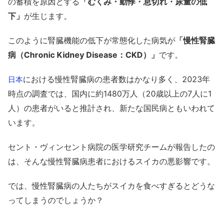
の蓄積を原因とする
「むくみ・動悸・息切れ・尿量の低
下」
が生じます。
このように腎臓機能の低下が常態化した病気が
「慢性腎臓
病（Chronic Kidney Disease：CKD）」
です。
における慢性腎臓病の患者数はかなり多く、2023年
日本
時点の調査では、国内に約1480万人（20歳以上の7人に1
人）の患者がいると推計され、新たな国民病ともいわれて
います。
セント・ヴィンセント病院の医学研究チームが報告したの
は、そんな慢性腎臓病患者におけるスイカの悪影響です。
では、慢性腎臓病の人たちがスイカを食べすぎるとどうな
ってしまうのでしょうか？