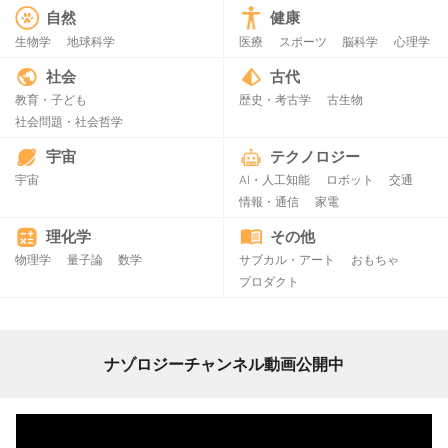
自然
健康
生物学
地球科学
医療
スポーツ
脳科学
心理学
社会
古代
教育・子ども
歴史・考古学
古生物
社会問題・社会哲学
宇宙
テクノロジー
宇宙
AI・人工知能
ロボット
交通
情報・通信
家電
理化学
その他
物理学
量子論
数学
サブカル・アート
おもちゃ
プロダクト
ナゾロジーチャンネル動画公開中