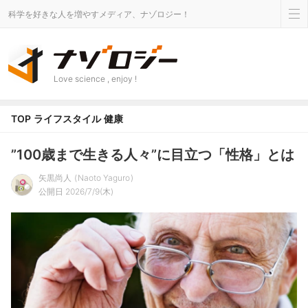
科学を好きな人を増やすメディア、ナゾロジー！
Love science , enjoy !
TOP
ライフスタイル
健康
”100歳まで生きる人々”に目立つ「性格」とは
矢黒尚人
Naoto Yaguro
公開日 2026/7/9(木)