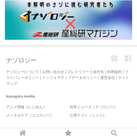
ナゾロジー
ナゾロジーについて
|
お問い合わせ
|
プレスリリース送付先
|
利用規約
|
プ
ライバシーポリシー
|
インフォマティブデータポリシー
|
運営会社
|
サイト
マップ
kusuguru
media
アニメ情報［にじめん］
科学ニュース［ナゾロジー］
メンタルケア［ココロジー］
心理テスト［シンリ］
© 2017-2026 nazology. all rights reserved.