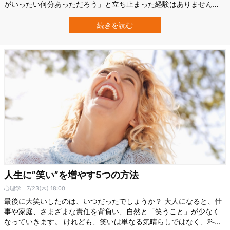
がいったい何分あっただろう」と立ち止まった経験はありません
か。 横浜市立大学（YCU）で行われた研究によって、この“モヤモ
ヤ”をたった６つの質問で数値化できる日本語版「主観的時間貧困尺
続きを読む
度」が開発されました。 仕事・家事・育児に追われる私たちの「時
間が足りない！」という感覚を点数化し…
人生に”笑い”を増やす5つの方法
心理学
7/23(木) 18:00
最後に大笑いしたのは、いつだったでしょうか？ 大人になると、仕
事や家庭、さまざまな責任を背負い、自然と「笑うこと」が少なく
なっていきます。 けれども、笑いは単なる気晴らしではなく、科学