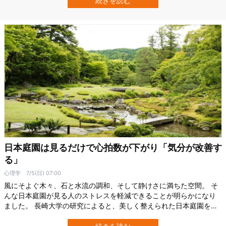
続きを読む
いました。 この研究は2026年5月30日に『International Journal
of…
日本庭園は見るだけで心拍数が下がり「気分が改善す
る」
心理学
7/5(日) 07:00
風にそよぐ木々、石と水流の調和、そして静けさに満ちた空間。 そ
んな日本庭園が見る人のストレスを軽減できることが明らかになり
ました。 長崎大学の研究によると、美しく整えられた日本庭園を見
ると、心拍数が下がり、気分が改善するという生理的・心理的な変
化が実際に起こるのだという。 そして、その鍵を握るのは「視線の