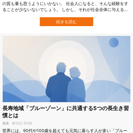
の質も量も思うようにいかない。 社会人になると、そんな経験をす
ることが少ないないでしょう。 しかし、それが社会全体に与える影
響となるとどうでしょうか？ 横浜市立大学大学院の研究によると、
働く人々のメンタル不調が日本全体で年間約4.8兆円もの経済的損失
続きを読む
を生み出しているという。 これは国内総生産（GDP）の約1.1％に相
当し、精神疾患の医療費…
長寿地域「ブルーゾーン」に共通する5つの長生き習
慣とは
健康
8/1(土) 12:00
世界には、90代や100歳を超えても元気に暮らす人が多い「ブルー