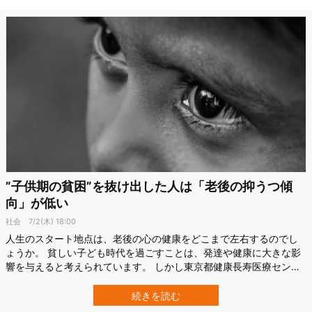
で仕事と…
”子供期の貧困”を抜け出した人は「老後の抑うつ傾
向」が低い
社会
7/2(木) 18:00
人生のスタート地点は、老後の心の健康をどこまで左右するのでし
ょうか。 貧しい子ども時代を過ごすことは、発達や健康に大きな影
響を与えると考えられています。 しかし東京都健康長寿医療センタ
ーの新たな研究は、たとえ子ども時代に経済的困難があっても、そ
の後の人生で困難が和らいでいた人では、高齢期の抑うつ傾向が低
続きを読む
いという関連を示しました。 この成果は、2026年4月5日に国際学