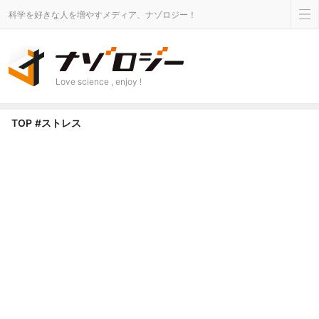
科学を好きな人を増やすメディア、ナゾロジー！
Love science , enjoy !
ストレス タグのニュース - ナゾロジー
TOP
#ストレス