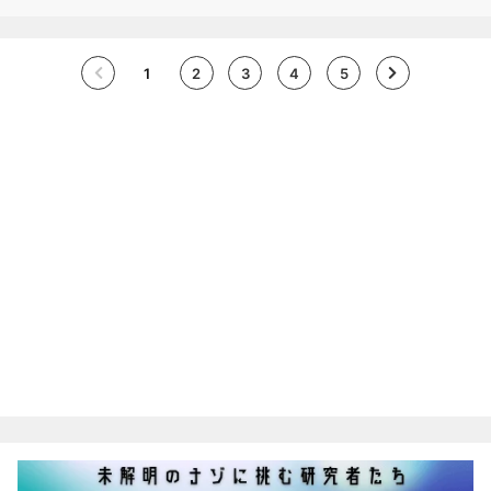
術誌『Journal of E…
1
2
3
4
5