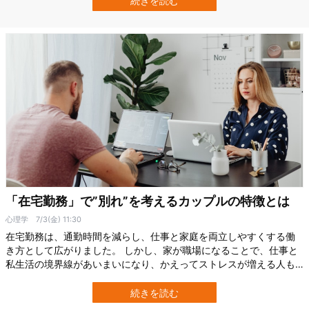
続きを読む
よると、ある性質が強い人ほど、感情ストレスからの回復力が高ま
るのだという。 これらの人は相…
「在宅勤務」で”別れ”を考えるカップルの特徴とは
心理学
7/3(金) 11:30
在宅勤務は、通勤時間を減らし、仕事と家庭を両立しやすくする働
き方として広がりました。 しかし、家が職場になることで、仕事と
私生活の境界線があいまいになり、かえってストレスが増える人も
います。 では、その影響は一緒に暮らすパートナーとの関係にも及
ぶのでしょうか。 英インペリアル・カレッジ・ビジネス・スクール
続きを読む
（Imperial Business School）などの研究チームは、在宅勤務のもと