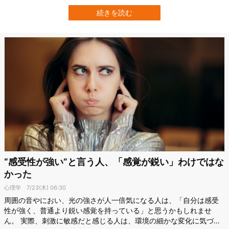
的にも私たちの心と体を支える「大切な生活習慣」だと言われてい
ます。 米ウースター大学（The College of Wooster）の心理学者 Gill
続きを読む
Harrop 博士は、心理学の研究や自身の知見を元に「人生に笑…
“感受性が強い”と言う人、「感覚が鋭い」わけではな
かった
心理学
7/23(木) 06:30
周囲の音やにおい、光の強さが人一倍気になる人は、「自分は感受
性が強く、普通より鋭い感覚を持っている」と思うかもしれませ
ん。 実際、刺激に敏感だと感じる人は、環境の細かな変化に気づき