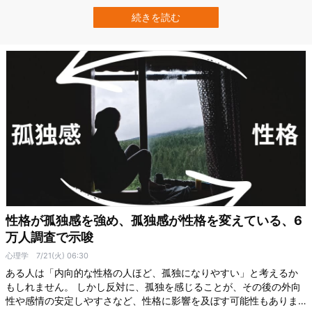
やすいと自ら答える傾向があります。 ところが、スイスのベルン大
学（University of Bern）を中心とする研究チームが実際の感覚能力
続きを読む
を測ったところ、感受性が強い人ほど弱い刺激を検出できるという
証拠は得られません…
性格が孤独感を強め、孤独感が性格を変えている、6
万人調査で示唆
心理学
7/21(火) 06:30
ある人は「内向的な性格の人ほど、孤独になりやすい」と考えるか
もしれません。 しかし反対に、孤独を感じることが、その後の外向
性や感情の安定しやすさなど、性格に影響を及ぼす可能性もありま