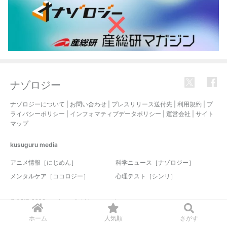
ナゾロジー
ナゾロジーについて
|
お問い合わせ
|
プレスリリース送付先
|
利用規約
|
プ
ライバシーポリシー
|
インフォマティブデータポリシー
|
運営会社
|
サイト
マップ
kusuguru
media
アニメ情報［にじめん］
科学ニュース［ナゾロジー］
メンタルケア［ココロジー］
心理テスト［シンリ］
© 2017-2026 nazology. all rights reserved.
ホーム
人気順
さがす