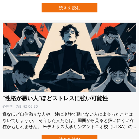
す。 スイスのチューリッヒ大学（UZH）の研究チームが6万3502人
を対象に分析したところ、性格と孤独感は関連しており、4年後の互
続きを読む
いの変化を予測していました。 研究成果は2026年6月19日付で、科
学誌『Journal…
”性格が悪い人”ほどストレスに強い可能性
心理学
7/8(水) 06:30
嫌なほど自信満々な人や、妙に冷静で動じない人に出会ったことは
ないでしょうか。 そうした人たちは、周囲から見ると扱いにくい存
在かもしれません。 米テキサス大学サンアントニオ校（UTSA）の
研究によると、ナルシシズムやサイコパシーといった一部のダーク
な性格特性は、ストレス時の不安や心血管反応の小ささと関連して