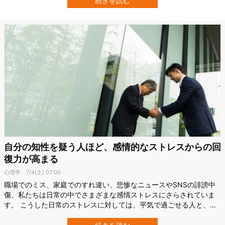
続きを読む
動き」でした。 日本庭園を見るだけで心が整う現象の背後には、ど
のような科学があったのでしょうか…
自分の知性を疑う人ほど、感情的なストレスからの回
復力が高まる
心理学
7/4(土) 07:00
職場でのミス、家庭でのすれ違い、悲惨なニュースやSNSの誹謗中
傷、私たちは日常の中でさまざまな感情ストレスにさらされていま
す。 こうした日常のストレスに対しては、平気で過ごせる人と、気
に病んでしまう人がいます。 ではストレスに強い人にはどういう傾
向があるのでしょうか？ 米カーネギーメロン大学（CMU）の研究に