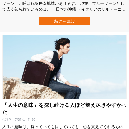
ゾーン」と呼ばれる長寿地域があります。 現在、ブルーゾーンとし
て広く知られているのは、 ・日本の沖縄 ・イタリアのサルデーニャ
島 ・ギリシャのイカリア島 ・コスタリカのニコヤ半島 ・米カリフォ
ルニア州のロマリンダ などです。 そこに暮らす人々が実践している
続きを読む
のは、高価な長寿法ではありません。 これらの地域に共通する暮ら
し方を見ていくと、…
「人生の意味」を探し続ける人ほど燃え尽きやすかっ
た
心理学
7/31(金) 11:30
人生の意味は、持っていても探していても、心を支えてくれるもの