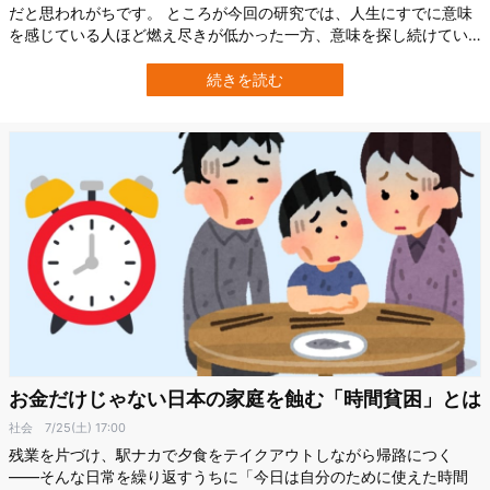
だと思われがちです。 ところが今回の研究では、人生にすでに意味
を感じている人ほど燃え尽きが低かった一方、意味を探し続けてい
る人ほど燃え尽きが高いという、正反対の傾向が見つかりました。
英国ブリストル大学（University of Bristol）の研究チームによる成
続きを読む
果は、2026年7月8日付で『Journal of Health Psy…
お金だけじゃない日本の家庭を蝕む「時間貧困」とは
社会
7/25(土) 17:00
残業を片づけ、駅ナカで夕食をテイクアウトしながら帰路につく
――そんな日常を繰り返すうちに「今日は自分のために使えた時間