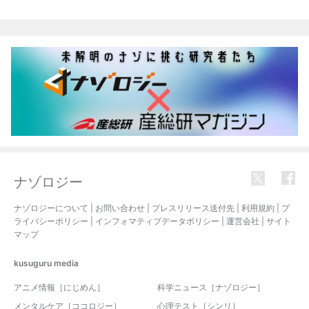
ナゾロジー
ナゾロジーについて
|
お問い合わせ
|
プレスリリース送付先
|
利用規約
|
プ
ライバシーポリシー
|
インフォマティブデータポリシー
|
運営会社
|
サイト
マップ
kusuguru
media
アニメ情報［にじめん］
科学ニュース［ナゾロジー］
メンタルケア［ココロジー］
心理テスト［シンリ］