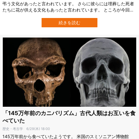
弔う文化があったと言われています。 さらに彼らには埋葬した死者
たちに花が供える文化もあったと言われています。 ところが今回、
英リヴァプール・ジョン・ムーア大学（LJMU）の研究により、埋葬
地に見つかっていた花の痕跡はどうやら彼ら自身の手で置かれたも
続きを読む
のではなかったことが明らかになりました。 研究者たちに長年「ネ
アンデルタール人に花葬文化が…
「145万年前のカニバリズム」古代人類はお互いを食
べていた
歴史・考古学
6/29(木) 18:00
145万年前から食べていたようです。 米国のスミソニアン博物館