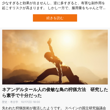
少なすぎると効果が出ませんし、逆に多すぎると、有害な副作用を
起こすリスクが高まります。 しかし一方で、服用量をちゃんと守っ
ても、なぜか薬の効き目の弱い人がいます。 最近の研究によると、
その原因は、ネアンデルタール人の遺伝子を受け継いでいるからか
続きを読む
もしれません。 スウェーデン・カロリンスカ研究所（Karolinska
Institute）…
ネアンデルタール人の俊敏な鳥の狩猟方法 研究した
ら素手で十分だった
歴史・考古学
10/17(日) 18:00
失われた狩猟技術が復活したようです。 スペインの国立研究協議会