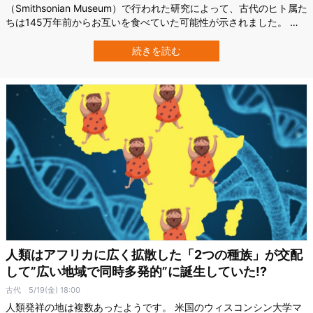
（Smithsonian Museum）で行われた研究によって、古代のヒト属た
ちは145万年前からお互いを食べていた可能性が示されました。 新
たに分析された145万年前のヒト属の「スネの骨」には、かなり明白
な石器による傷が残っており、傷の位置も肉を骨から効率よく切り
続きを読む
離す部分に集中していました。 過去にも多くの食人痕跡を残す化石
が発掘され…
人類はアフリカに広く拡散した「2つの種族」が交配
して”広い地域で同時多発的”に誕生していた!?
古代
5/19(金) 18:00
人類発祥の地は複数あったようです。 米国のウィスコンシン大学マ