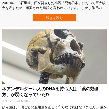
2002年に「石黒耀」氏が発表した小説「死都日本」において巨大噴
火を表すために考案された造語と言われています。 しかし作品のも
つ高いリアリティーや優れた分析力が評価され、いつのころからか
マスコミやネットなどで「文明を終わらせる破局的な噴火」として
続きを読む
用いられるようになったようです。 作品では、巨大噴火によって日
本が壊滅的な被害を被り、日本の各…
ネアンデルタール人のDNAを持つ人は「薬の効き
方」が弱くなっていた⁉︎
医療
7/15(金) 12:00
飲み薬は、1回ごとの服用量を正しく守らなければなりません。 量が