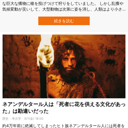
な巨大な獲物に槍を投げつけて狩りをしていました。 しかし乱獲や
気候変動が災いして、大型動物は次第に姿を消し、人類はより小さ
な獲物をターゲットとせざるを得なくなります。 ところがイスラエ
ル・テルアビブ大学（TAU）の研究で、この獲物の小型化こそが人
続きを読む
類の武器を進化させ、さらには頭脳までも賢くさせた可能性が示さ
れたのです。 今回の研究は、ピンチ…
ネアンデルタール人は「死者に花を供える文化があっ
た」は勘違いだった
歴史・考古学
9/1(金) 18:00
約4万年前に絶滅してしまったヒト族ネアンデルタール人には死者を