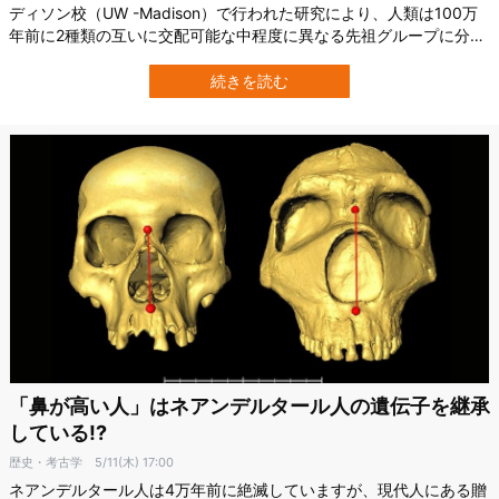
ディソン校（UW -Madison）で行われた研究により、人類は100万
年前に2種類の互いに交配可能な中程度に異なる先祖グループに分岐
し、数十万年にわたり網目状の交配を繰り返していたと発表。 アフ
リカ内で繰り返される交配により、さまざまな時代のさまざまな場
続きを読む
所がそれぞれ独立した「人類発祥の地」となったようです。 現在知
られている人種や民族…
「鼻が高い人」はネアンデルタール人の遺伝子を継承
している!?
歴史・考古学
5/11(木) 17:00
ネアンデルタール人は4万年前に絶滅していますが、現代人にある贈