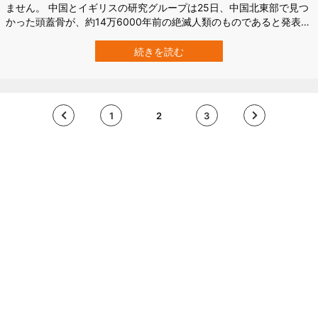
ません。 中国とイギリスの研究グループは25日、中国北東部で見つ
かった頭蓋骨が、約14万6000年前の絶滅人類のものであると発表し
ました。 「ドラゴンマン（Dragon man）」と通称されるこの旧人
は、現生人類（ホモ・サピエンス）に最も近く、ネアンデルタール
続きを読む
人より近縁と見られています。 研究は、6月25日付けで科学誌
『The Innov…
1
2
3