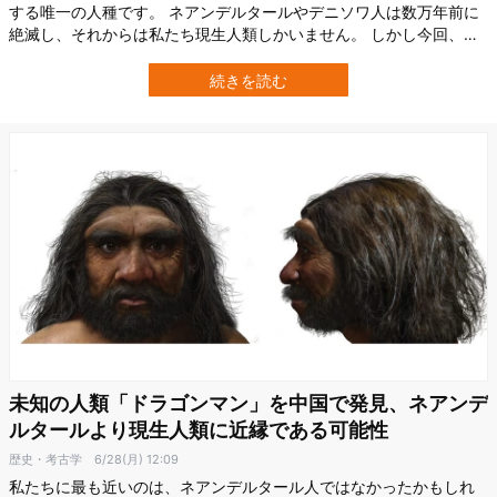
する唯一の人種です。 ネアンデルタールやデニソワ人は数万年前に
絶滅し、それからは私たち現生人類しかいません。 しかし今回、カ
リフォルニア大学サンタクルーズ校（University of California, Santa
Cruz）の研究により、ホモ・サピエンスに特有のDNAは、ゲノム全
続きを読む
体の1.5〜7%に過ぎないことが明らかになりまし…
未知の人類「ドラゴンマン」を中国で発見、ネアンデ
ルタールより現生人類に近縁である可能性
歴史・考古学
6/28(月) 12:09
私たちに最も近いのは、ネアンデルタール人ではなかったかもしれ