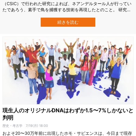
（CSIC）で行われた研究によれば、ネアンデルタール人が行ってい
たであろう、素手で鳥を捕獲する技術を再現したとのこと。 研究者
たちは復活させた技術により最終的に、5525匹ものベニハシカラス
を捕えることに成功しています。 研究内容の詳細は『Frontiers in
続きを読む
Ecology and Evolution』にて公開されています。 ネア…
現生人のオリジナルDNAはわずか1.5〜7%しかないと
判明
歴史・考古学
7/19(月) 18:00
およそ20〜30万年前に出現したホモ・サピエンスは、今日まで現存