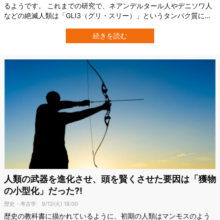
るようです。 これまでの研究で、ネアンデルタール人やデニソワ人
などの絶滅人類は「GLI3（グリ・スリー）」というタンパク質に変
異を持つことが分かっていました。 そして京都府立医科大学は今
回、絶滅人類のGLI3をマウス胚に組み込んだところ、通常とは異な
続きを読む
る骨格を持ったマウスが生まれることを発見したのです。 このタン
パク質変異は一部の現生人類に…
人類の武器を進化させ、頭を賢くさせた要因は「獲物
の小型化」だった?!
歴史・考古学
9/12(火) 18:00
歴史の教科書に描かれているように、初期の人類はマンモスのよう