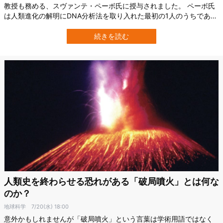
教授も務める、スヴァンテ・ペーボ氏に授与されました。 ペーボ氏
は人類進化の解明にDNA分析法を取り入れた最初の1人のうちであ
り、それまで骨の形状分類に頼っていた人類学に、DNAに基づいた
アプローチという新たな息吹を吹き込みました。 その結果、人類は
続きを読む
驚きの事実を知ることになります。 ペーボ氏の業績により、アフリ
カ以外の地域に住む現生人類の遺…
人類史を終わらせる恐れがある「破局噴火」とは何な
のか？
地球科学
7/20(水) 18:00
意外かもしれませんが「破局噴火」という言葉は学術用語ではなく