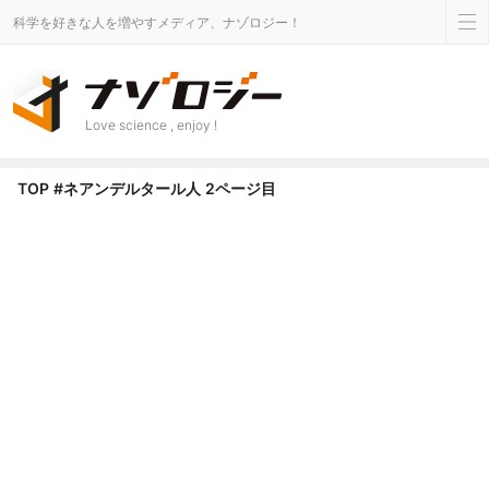
科学を好きな人を増やすメディア、ナゾロジー！
Love science , enjoy !
ネアンデルタール人 タグのニュース - Page 2 of 3 - ナゾロジー
TOP
#ネアンデルタール人
2ページ目