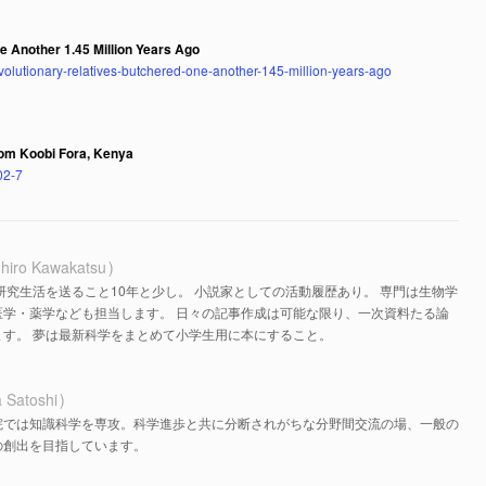
 Another 1.45 Million Years Ago
olutionary-relatives-butchered-one-another-145-million-years-ago
rom Koobi Fora, Kenya
02-7
hiro Kawakatsu
研究生活を送ること10年と少し。 小説家としての活動履歴あり。 専門は生物学
医学・薬学なども担当します。 日々の記事作成は可能な限り、一次資料たる論
す。 夢は最新科学をまとめて小学生用に本にすること。
 Satoshi
院では知識科学を専攻。科学進歩と共に分断されがちな分野間交流の場、一般の
の創出を目指しています。