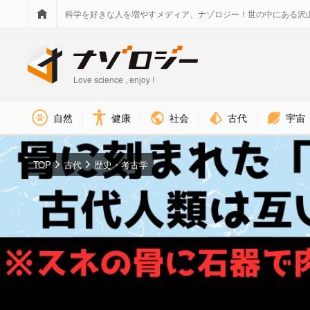
科学を好きな人を増やすメディア、ナゾロジー！世の中にある沢
Love science , enjoy !
社会
古代
宇宙
自然
健康
TOP
古代
歴史・考古学