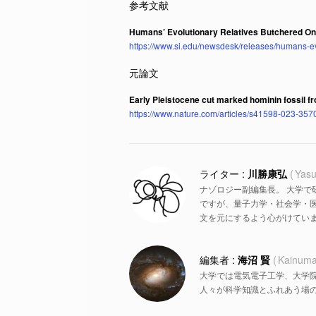
Humans’ Evolutionary Relatives Butchered One
https://www.si.edu/newsdesk/releases/humans-ev
Early Pleistocene cut marked hominin fossil f
https://www.nature.com/articles/s41598-023-357
川勝康弘
Yasu
ナゾロジー副編集長。 大学で
ですが、量子力学・社会学・
文を元にするよう心がけていま
海沼 賢
Kainuma
大学では電気電子工学、大学
人々が科学知識とふれあう場