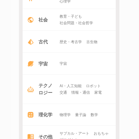
心理学
教育・子ども
社会
社会問題・社会哲学
古代
歴史・考古学
古生物
宇宙
宇宙
テクノ
AI・人工知能
ロボット
ロジー
交通
情報・通信
家電
理化学
物理学
量子論
数学
サブカル・アート
おもちゃ
その他