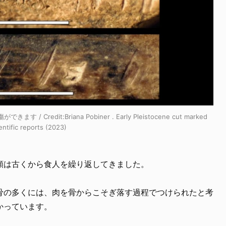
ます / Credit:
Briana Pobiner . Early Pleistocene cut marked
entific reports (2023)
類は古くから食人を繰り返してきました。
骨の多くには、肉を骨からこそぎ落す過程でつけられたと考
かっています。