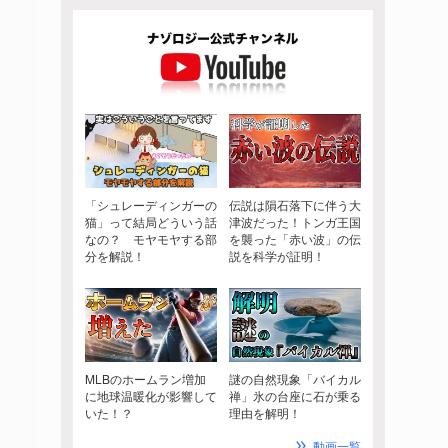
「シュレーディンガーの
伝説は隕石落下に伴う大
猫」って結局どういう話
津波だった！トンガ王国
なの？ モヤモヤする部
を襲った「赤い波」の伝
分を解説！
説を科学が証明！
MLBのホームラン増加
謎の自然現象「バイカル
に地球温暖化が影響して
禅」氷の台座に石が乗る
いた！？
理由を解明！
動画一覧