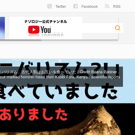
Twitter
Facebook
RSS
バリズム」古代人類はお互いを食べていた / Credit:
Briana Pobiner .
cut marked hominin fossil from Koobi Fora, Kenya . scientific reports