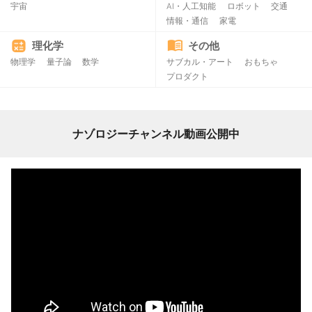
宇宙
AI・人工知能
ロボット
交通
情報・通信
家電
理化学
その他
物理学
量子論
数学
サブカル・アート
おもちゃ
プロダクト
ナゾロジーチャンネル動画公開中