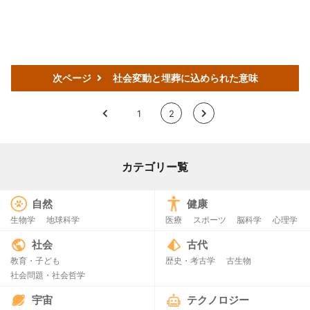
次ページ
社会変動と埋葬に込められた意味
<
1
2
>
カテゴリー覧
自然
健康
生物学
地球科学
医療
スポーツ
脳科学
心理学
社会
古代
教育・子ども
歴史・考古学
古生物
社会問題・社会哲学
宇宙
テクノロジー