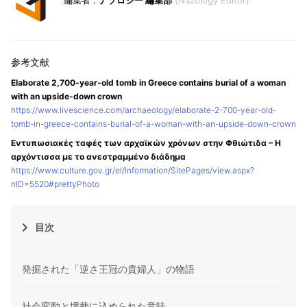
ナゾロジー 編集部
Nazology Editor
Elaborate 2,700-year-old tomb in Greece contains burial of a woman
with an upside-down crown
https://www.livescience.com/archaeology/elaborate-2-700-year-old-
tomb-in-greece-contains-burial-of-a-woman-with-an-upside-down-crown
Εντυπωσιακές ταφές των αρχαϊκών χρόνων στην Φθιώτιδα – Η
αρχόντισσα με το ανεστραμμένο διάδημα
https://www.culture.gov.gr/el/Information/SitePages/view.aspx?
nID=5520#prettyPhoto
目次
発掘された「逆さ王冠の貴婦人」の物語
社会変動と埋葬に込められた意味