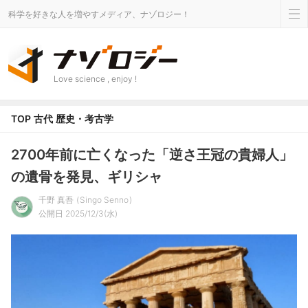
科学を好きな人を増やすメディア、ナゾロジー！
Love science , enjoy !
TOP
古代
歴史・考古学
2700年前に亡くなった「逆さ王冠の貴婦人」
の遺骨を発見、ギリシャ
千野 真吾
Singo Senno
公開日 2025/12/3(水)