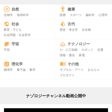
自然
健康
生物学
地球科学
医療
スポーツ
脳科学
心理学
社会
古代
教育・子ども
歴史・考古学
古生物
社会問題・社会哲学
宇宙
テクノロジー
宇宙
AI・人工知能
ロボット
交通
情報・通信
家電
理化学
その他
物理学
量子論
数学
サブカル・アート
おもちゃ
プロダクト
ナゾロジーチャンネル動画公開中