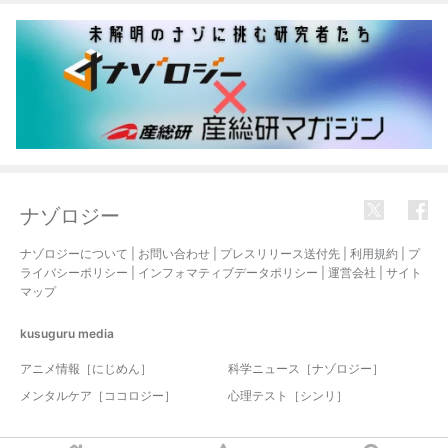
ナゾロジー
ナゾロジーについて
|
お問い合わせ
|
プレスリリース送付先
|
利用規約
|
プ
ライバシーポリシー
|
インフォマティブデータポリシー
|
運営会社
|
サイト
マップ
kusuguru
media
アニメ情報［にじめん］
科学ニュース［ナゾロジー］
メンタルケア［ココロジー］
心理テスト［シンリ］
© 2017-2026 nazology. all rights reserved.