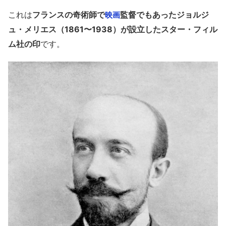
これは
フランスの奇術師で
監督でもあったジョルジ
映画
ュ・メリエス（1861〜1938）が設立したスター・フィル
ム社の印
です。