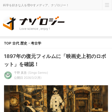
科学を好きな人を増やすメディア、ナゾロジー！
Love science , enjoy !
TOP
古代
歴史・考古学
1897年の復元フィルムに「映画史上初のロボ
ット」を確認！
千野 真吾
Singo Senno
公開日 2026/3/2(月)