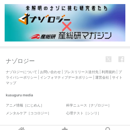
ナゾロジー
ナゾロジーについて
|
お問い合わせ
|
プレスリリース送付先
|
利用規約
|
プ
ライバシーポリシー
|
インフォマティブデータポリシー
|
運営会社
|
サイト
マップ
kusuguru
media
アニメ情報［にじめん］
科学ニュース［ナゾロジー］
メンタルケア［ココロジー］
心理テスト［シンリ］
© 2017-2026 nazology. all rights reserved.