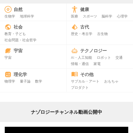
自然
健康
生物学
地球科学
医療
スポーツ
脳科学
心理学
社会
古代
教育・子ども
歴史・考古学
古生物
社会問題・社会哲学
宇宙
テクノロジー
宇宙
AI・人工知能
ロボット
交通
情報・通信
家電
理化学
その他
物理学
量子論
数学
サブカル・アート
おもちゃ
プロダクト
ナゾロジーチャンネル動画公開中