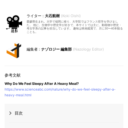
大石航樹
Koki Oishi
愛媛県生まれ。大学で福岡に移り、大学院ではフランス哲学を学びまし
た。 他に、生物学や歴史学が好きで、本サイトでは主に、動植物や歴史・
考古学系の記事を担当しています。 趣味は映画鑑賞で、月に30〜40本観る
ことも。
ナゾロジー 編集部
Nazology Editor
Why Do We Feel Sleepy After A Heavy Meal?
https://www.scienceabc.com/nature/why-do-we-feel-sleepy-after-a-
heavy-meal.html
目次