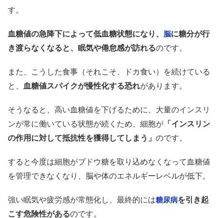
す。
血糖値の急降下によって低血糖状態になり、
に糖分が行
脳
き渡らなくなると、眠気や倦怠感が訪れる
のです。
また、こうした食事（それこそ、ドカ食い）を続けている
と、
血糖値スパイクが慢性化する恐れ
があります。
そうなると、高い血糖値を下げるために、大量のインスリ
ンが常に働いている状態が続くため、細胞が
「インスリン
の作用に対して抵抗性を獲得してしまう」
のです。
すると今度は細胞がブドウ糖を取り込めなくなって血糖値
を管理できなくなり、脳や体のエネルギーレベルが低下。
強い眠気や疲労感が常態化し、最終的には
を引き起
糖尿病
こす危険性がある
のです。