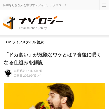
科学を好きな人を増やすメディア、ナゾロジー！
Love science , enjoy !
TOP
ライフスタイル
健康
「ドカ食い」が危険なワケとは？食後に眠く
なる仕組みを解説
大石航樹
Koki Oishi
公開日 2022/9/15(木)