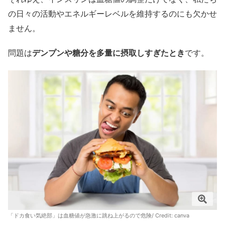
の日々の活動やエネルギーレベルを維持するのにも欠かせ
ません。
問題は
デンプンや糖分を多量に摂取しすぎたとき
です。
「ドカ食い気絶部」は血糖値が急激に跳ね上がるので危険/ Credit:
canva