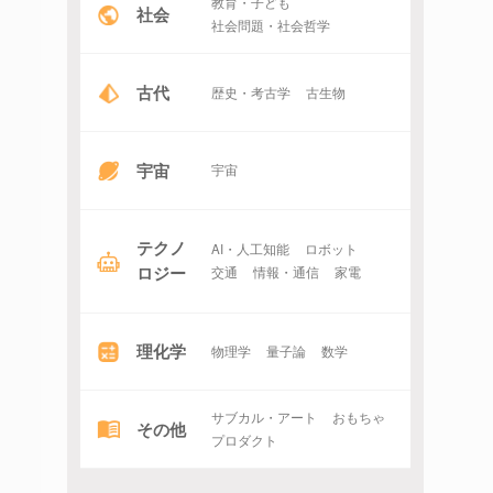
教育・子ども
社会
社会問題・社会哲学
古代
歴史・考古学
古生物
宇宙
宇宙
テクノ
AI・人工知能
ロボット
ロジー
交通
情報・通信
家電
理化学
物理学
量子論
数学
サブカル・アート
おもちゃ
その他
プロダクト