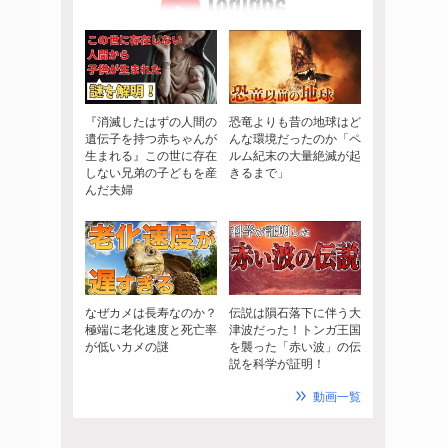
『消滅したはずの人間の
恐竜よりも昔の地球はど
遺伝子を持つ赤ちゃんが
んな環境だったのか「ペ
生まれる』この世に存在
ルム紀末の大量絶滅が起
しない兄弟の子どもを産
きるまで」
んだ夫婦
なぜカメは長寿なのか？
伝説は隕石落下に伴う大
極端に老化速度と死亡率
津波だった！トンガ王国
が低いカメの謎
を襲った「赤い波」の伝
説を科学が証明！
動画一覧