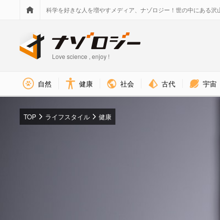
科学を好きな人を増やすメディア、ナゾロジー！世の中にある沢
Love science , enjoy !
社会
古代
宇宙
自然
健康
TOP
ライフスタイル
健康