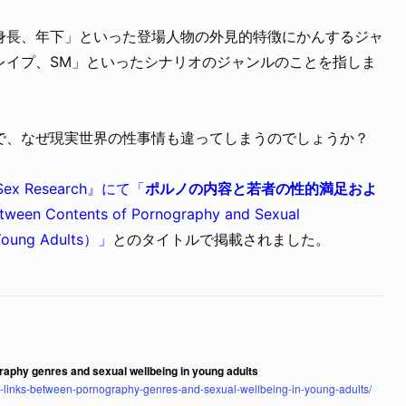
身長、年下」といった登場人物の外見的特徴にかんするジャ
レイプ、SM」といったシナリオのジャンルのことを指しま
で、なぜ現実世界の性事情も違ってしまうのでしょうか？
f Sex Research』にて「
ポルノの内容と若者の性的満足およ
tween Contents of Pornography and Sexual
 Young Adults）」
とのタイトルで掲載されました。
raphy genres and sexual wellbeing in young adults
e-links-between-pornography-genres-and-sexual-wellbeing-in-young-adults/