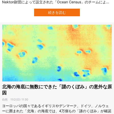
Nekton財団によって設立された「Ocean Census」のチームにより
発表されました。 まるでスーパーボールが集まったような奇妙な見
た目をしており、研究者らは「デスボール・スポンジ（death-ball
続きを読む
sponge）」と呼んでいます。 海底に棲む「肉食スポンジ」の新種の
姿…
北海の海底に無数にできた「謎のくぼみ」の意外な原
因
自然
11/2(日) 11:30
ヨーロッパの国々であるイギリスやデンマーク、ドイツ、ノルウェ
ーに囲まれた「北海」の海底では、4万個もの「謎のくぼみ」が確認