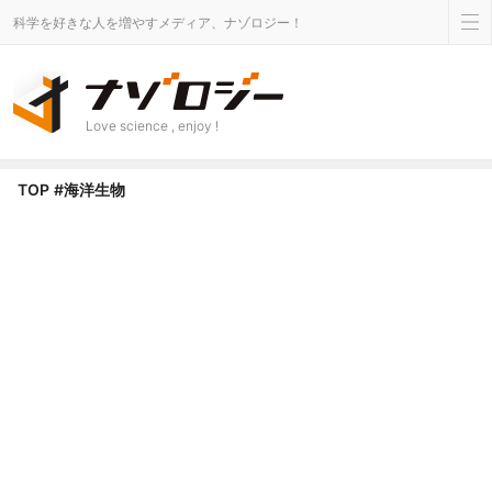
科学を好きな人を増やすメディア、ナゾロジー！
Love science , enjoy !
海洋生物 タグのニュース - ナゾロジー
TOP
#海洋生物