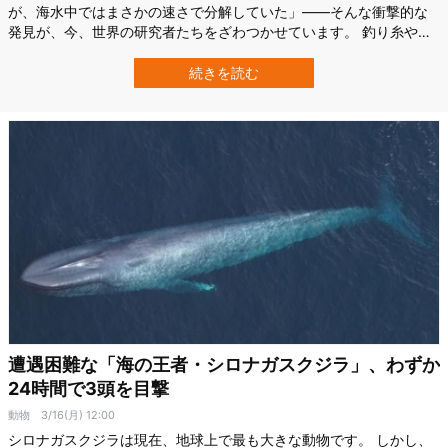
が、海水中ではまさかの速さで分解していた」——そんな衝撃的な
発見が、今、世界の研究者たちをざわつかせています。 釣り糸や漁
網など、海に漂う使い捨て漁具（ゴーストギア）は、ウミガメや海
鳥が絡まって命を落とす原因になるだけでなく、細かく砕けてマイ
続きを読む
クロプラスチック汚染を広げる厄介な存在でした。 しかも、これら
の素材で主流となっているナイロンは…
遭遇困難な「海の王者・シロナガスクジラ」、わずか
24時間で3頭を目撃
動物
3/16(月) 12:00
シロナガスクジラは現在、地球上で最も大きな動物です。 しかし、