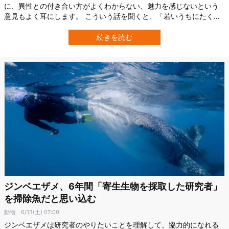
に、異性との付き合い方がよくわからない、魅力を感じないという
意見もよく耳にします。 こういう話を聞くと、「若いうちにたくさ
ん遊んでおけ」と言う意見にも納得感があります。 さらに、この考
え方は生物学の世界に目を向けてみると人間以外にも適用出ること
続きを読む
がわかってきます。 イルカのオスは、若い頃に他者と関わる「社会
的な遊び」に多くの時間を費やします…
ジンベエザメ、6年間「寄生生物を採取した研究者」
を掃除魚だと思い込む
動物
6/13(土) 07:00
ジンベエザメは研究者のやりたいことを理解して、協力的になれる