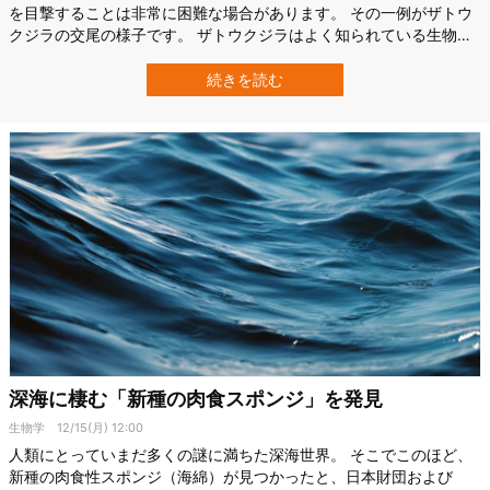
を目撃することは非常に困難な場合があります。 その一例がザトウ
クジラの交尾の様子です。 ザトウクジラはよく知られている生物の
ため意外に思う人もいるでしょうが、実は長年の調査にもかかわら
ず彼らが交尾する様子が公式に記録されたことは一度もないので
続きを読む
す。 ただ、例外が一つ存在します。 2024年、米ハワイに拠点を置
くパシフィック・ホエール・ファウ…
深海に棲む「新種の肉食スポンジ」を発見
生物学
12/15(月) 12:00
人類にとっていまだ多くの謎に満ちた深海世界。 そこでこのほど、
新種の肉食性スポンジ（海綿）が見つかったと、日本財団および