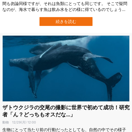
間も勿論同様ですが、それは魚類にとっても同じです。 そこで疑問
なのが、海水で暮らす魚は飲み水をどの様に得ているのでしょう
か？ 当然私たちがそうであるように、海水は塩水であるためいく
ら豊富に存在していても、生物がそのまま摂取することはできませ
続きを読む
ん。 これについては海水魚と淡水魚で、全く事情が異なります。 端
的に述べると、海水魚は「そのまま飲め…
ザトウクジラの交尾の撮影に世界で初めて成功！研究
者「ん？どっちもオスだな…」
動物
12/29(月) 12:00
生物にとって当たり前の行動だったとしても、自然の中でその様子