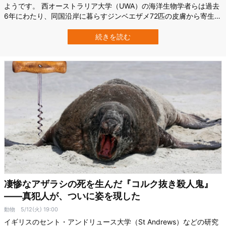
ようです。 西オーストラリア大学（UWA）の海洋生物学者らは過去
6年にわたり、同国沿岸に暮らすジンベエザメ72匹の皮膚から寄生生
物を採取する調査を続けてきました。 その結果、ダイバーがお馴染
みの採取器具を持って近づくだけで、ジンベエザメたちは泳ぐスピ
続きを読む
ードを遅くしたり、完全に止まってくれるようになったのです。 寄
生生物の除去はジンベエザメに…
凄惨なアザラシの死を生んだ『コルク抜き殺人鬼』
——真犯人が、ついに姿を現した
動物
5/12(火) 19:00
イギリスのセント・アンドリュース大学（St Andrews）などの研究