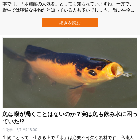
本では、「水族館の人気者」としても知られていますね。一方で、
野生では獰猛な生物だと知っている人も多いでしょう。 賢い生物と
しても有名なシャチですが、その驚くべき５つの行動を紹介しま
す。 一過性の遊び、流行が生まれる Credit：写真ACシャチの世界で
続きを読む
は、まるで人間の世界と同じように「一過性の遊び」が流行ること
があります。 1987 年…
魚は喉が渇くことはないのか？実は魚も飲み水に困っ
ていた!?
生物学
2/1(日) 18:00
生物にとって、生きる上で「水」は必要不可欠な素材です。私達人