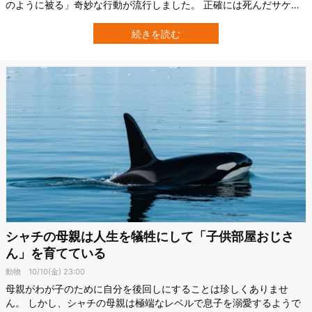
のように被る」奇妙な行動が流行しました。 正確には死んだサケを
頭の上に乗せるのですが、この流行は5〜6週間続いた後でパッタリ
と消えてしまいます。 ところが野生シャチの保護団体「Wild Orca」
続きを読む
らの調査により、2024年10月に再び「サケ帽子」を被ったシャチが
目撃され始…
シャチの母親は人生を犠牲にして「子供部屋おじさ
ん」を育てている
動物
10/10(金) 23:00
母親がわが子のために自分を後回しにすることは珍しくありませ
ん。 しかし、シャチの母親は極端なレベルで息子を溺愛するようで