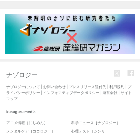
ナゾロジー
ナゾロジーについて
|
お問い合わせ
|
プレスリリース送付先
|
利用規約
|
プ
ライバシーポリシー
|
インフォマティブデータポリシー
|
運営会社
|
サイト
マップ
kusuguru
media
アニメ情報［にじめん］
科学ニュース［ナゾロジー］
メンタルケア［ココロジー］
心理テスト［シンリ］