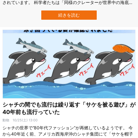
されています。 科学者たちは「同様のクレーターが世界中の海底に
何百万個も存在しているはずだ」と考えています。 では、海底とい
う特殊な環境で、「何者が」もしくは「どんな現象が」この無数の
続きを読む
くぼみを生み出したのでしょうか。 イギリスのキール大学（Keele
University）の地…
シャチの間でも流行は繰り返す「サケを被る遊び」が
40年前も流行っていた
動物
10/25(土) 13:00
シャチの世界で”80年代ファッション”が再燃しているようです。 今
から40年近く前、アメリカ西海岸沖のシャチ集団にて「サケを帽子