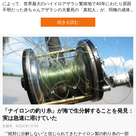
によって、世界最大のハイイロアザラシ繁殖地で40年にわたり原因
不明だった赤ちゃんアザラシの大量死の「真犯人」が、同種の成体
オスである可能性が高いと示されました。 この地域の赤ちゃんアザ
ラシは口元から胸にかけて、まるでコルク抜きの螺旋のように皮膚
続きを読む
を剥がされる、通称「コルク抜き状の傷」を負い死んでしまうこと
が知られていました。 これ…
「ナイロンの釣り糸」が海で生分解することを発見：
実は急速に溶けていた
生物学
4/23(木) 17:00
「“絶対に分解しない”と信じられてきたナイロン製の釣り糸の一部