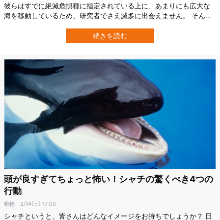
彼らはすでに絶滅危惧種に指定されている上に、あまりにも広大な
海を移動しているため、研究者でさえ滅多に出会えません。 そんな
中、アメリカの研究チームが、同国東部ニューイングランド沖に
て、わずか24時間のあいだに3頭のシロナガスクジラと遭遇したので
続きを読む
す。 これほど短時間での連続遭遇は、極めて珍しいと報告されてい
ます。 シロナガスクジラと奇跡の…
頭が良すぎてちょっと怖い！シャチの驚くべき4つの
行動
動物
3/14(土) 17:00
シャチというと、皆さんはどんなイメージをお持ちでしょうか？ 日