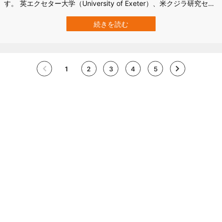
す。 英エクセター大学（University of Exeter）、米クジラ研究セン
ター（CWR）による2023年の研究で、シャチの母親は息子が一人前
の大人になった後でも、自らの新たな繁殖チャンスを犠牲にしてま
続きを読む
で世話をし続けることが明らかになったのです。 対照的に、成熟年
齢に達し…
1
2
3
4
5