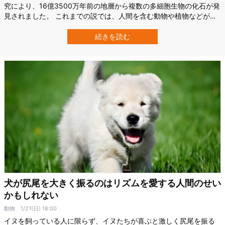
究により、16億3500万年前の地層から複数の多細胞生物の化石が発
見されました。 これまでの説では、人間を含む動物や植物などが含
まれる多細胞生物が誕生したのは、およそ10億年前だとされていま
したが、新たな発見により6億年以上も時間を遡ることになります。
続きを読む
研究者たちはこの多細胞生物「Qingshania magnifica」について、
お…
犬が尻尾を大きく振るのはリズムを愛する人間のせい
かもしれない
動物
1/21(日) 18:00
イヌを飼っている人に限らず、イヌたちが喜ぶと激しく尻尾を振る