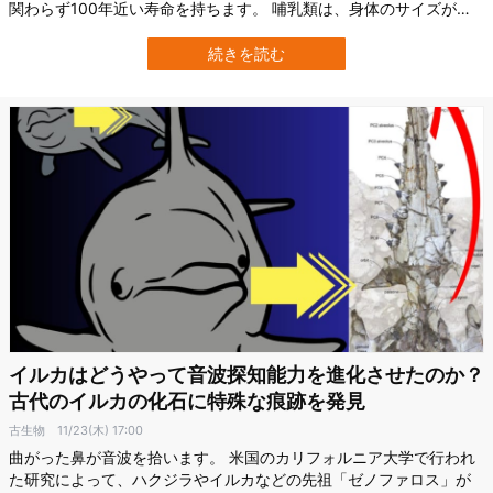
関わらず100年近い寿命を持ちます。 哺乳類は、身体のサイズが大
きいほど、長寿になる傾向が知られていますが、爬虫類の場合だと
それは必ずしも当てはまりません。 また、イヌなどは大型でも15年
続きを読む
程度の寿命しかなく、また人間も医療の発展で長寿の傾向はありま
すが、その生命的なピークは10…
イルカはどうやって音波探知能力を進化させたのか？
古代のイルカの化石に特殊な痕跡を発見
古生物
11/23(木) 17:00
曲がった鼻が音波を拾います。 米国のカリフォルニア大学で行われ
た研究によって、ハクジラやイルカなどの先祖「ゼノファロス」が