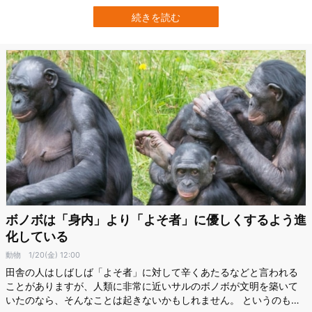
ことが示されました。 鱗から置換された羽はニワトリの成長過程で
抜け変わり、ヒナにみられるダウン状のものから左右対称の大人の
続きを読む
羽へと変化していきました。 また変化は鱗の隙間から羽が生えると
いった中途半端な…
ボノボは「身内」より「よそ者」に優しくするよう進
化している
動物
1/20(金) 12:00
田舎の人はしばしば「よそ者」に対して辛くあたるなどと言われる
ことがありますが、人類に非常に近いサルのボノボが文明を築いて
いたのなら、そんなことは起きないかもしれません。 というのも、