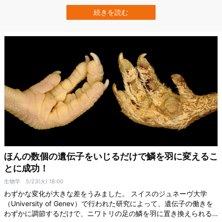
乳類よりも進化的に先を行っている可能性があることを発表しまし
た。 専門家らはこれまで、袋の中で子を育てる有袋類を”卵生の哺乳
続きを読む
類（カモノハシやハリモグラ）”と”胎生の哺乳類”の中間に位置づ
け、「人類よりも原始的（pri…
ほんの数個の遺伝子をいじるだけで鱗を羽に変えるこ
とに成功！
生物学
5/23(火) 18:00
わずかな変化が大きな差をうみました。 スイスのジュネーヴ大学
（University of Genev）で行われた研究によって、遺伝子の働きを
わずかに調節するだけで、ニワトリの足の鱗を羽に置き換えられる