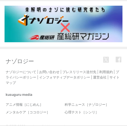
ナゾロジー
ナゾロジーについて
|
お問い合わせ
|
プレスリリース送付先
|
利用規約
|
プ
ライバシーポリシー
|
インフォマティブデータポリシー
|
運営会社
|
サイト
マップ
kusuguru
media
アニメ情報［にじめん］
科学ニュース［ナゾロジー］
メンタルケア［ココロジー］
心理テスト［シンリ］
© 2017-2026 nazology. all rights reserved.