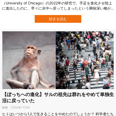
（University of Chicago）の2022年の研究で、手足を進化させ陸上
に進出したのに、早々に水中へ戻ってしまったという興味深い種が
報告されています。 陸を歩くようになった魚の存在は、脊椎動物の
陸上進出に向けた明白な「第一歩」のように思われがちですが、当
続きを読む
時の魚たちにとって陸上生活は厳しく、水はまだまだ魅力的な帰還
場所だったようで…
【ぼっちへの進化】サルの祖先は群れをやめて単独生
活に戻っていた
動物
7/25(木) 17:00
ヒトはいつから1人で生きることをやめたのでしょうか？ 科学者たち