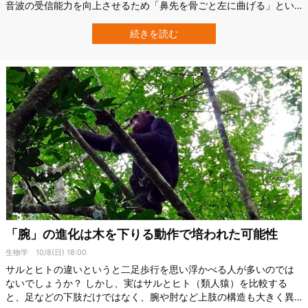
音波の受信能力を向上させるため「鼻先を骨ごと左に曲げる」とい
う奇妙な進化をしていることが示されました。 曲がりは数度に及
び、化石からも傾きが肉眼で確認できるレベルに達しています。 研
続きを読む
究者たちは、イルカやクジラが現代の洗練されたソナーシステムを
獲得するまでに試行錯誤を繰り返してい…
「腕」の進化は木を下りる動作で培われた可能性
生物学
10/8(日) 18:00
サルとヒトの違いというと二足歩行を思い浮かべる人が多いのでは
ないでしょうか？ しかし、実はサルとヒト（類人猿）を比較する
と、足などの下肢だけではなく、腕や肘など上肢の構造も大きく異