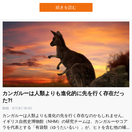
なっています。 ヒトは、これまで前足だったものが「腕」になった
ことで、槍を投げる動作などができるようになりました。 アメリ
続きを読む
カ、ダートマス大学のルーク・D・ファニン氏らはこの進化が「木を
下りる動作」から生じたことを明らかに…
カンガルーは人類よりも進化的に先を行く存在だっ
た⁈
動物
6/1(木) 18:00
カンガルーは人類よりも進化の先を行く存在なのかもしれません。
イギリス自然史博物館（NHM）の研究チームは、カンガルーやコア
ラを代表とする「有袋類（ゆうたいるい）」が、ヒトを含む他の哺