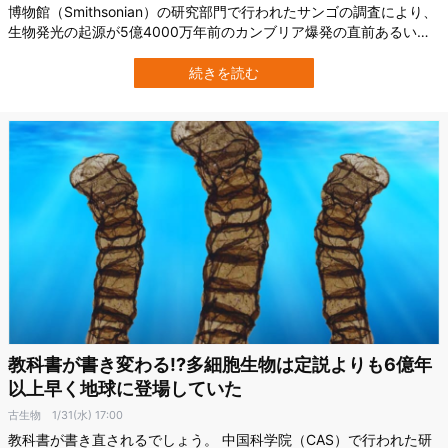
博物館（Smithsonian）の研究部門で行われたサンゴの調査により、
生物発光の起源が5億4000万年前のカンブリア爆発の直前あるいは
最中まで遡れることが示されました。 これまでの研究で最古の生物
発光だと考えられていたのは、2億6700万年前の海洋性甲殻類（カ
続きを読む
イミジンコなどが属する貝虫）だと考えられていましたが、今回の
研究で3億年近く…
教科書が書き変わる!?多細胞生物は定説よりも6億年
以上早く地球に登場していた
古生物
1/31(水) 17:00
教科書が書き直されるでしょう。 中国科学院（CAS）で行われた研