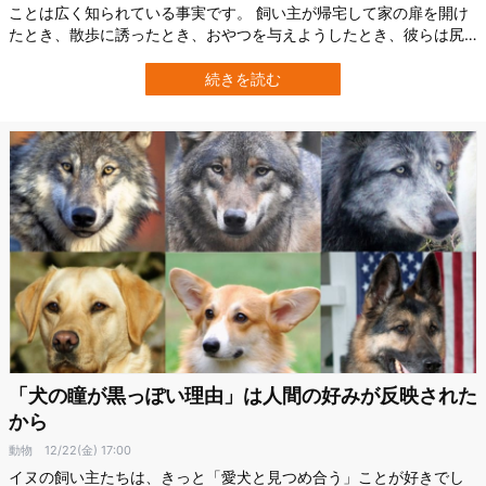
ことは広く知られている事実です。 飼い主が帰宅して家の扉を開け
たとき、散歩に誘ったとき、おやつを与えようしたとき、彼らは尻
尾を強く、そして激しく左右に振ってきます。 では、このようにイ
ヌが尻尾を激しくリズミカルに振って感情表現するようになったの
続きを読む
はなぜなのでしょうか？ イタリアのトリノ大学（University of
Turin）に所属する…
「犬の瞳が黒っぽい理由」は人間の好みが反映された
から
動物
12/22(金) 17:00
イヌの飼い主たちは、きっと「愛犬と見つめ合う」ことが好きでし