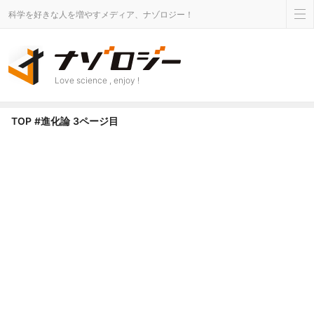
科学を好きな人を増やすメディア、ナゾロジー！
Love science , enjoy !
進化論 タグのニュース - Page 3 of 5 - ナゾロジー
TOP
#進化論
3ページ目