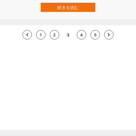
ボノボたちは身内よりもよそ者を優先するという、人類にとって信
じられないような性質を持っているからです。 オランダのライデン
続きを読む
大学（Universiteit Leiden）で行われた研究では、このボノボの奇妙
にみえる性質つ…
1
2
3
4
5