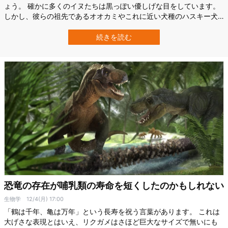
ょう。 確かに多くのイヌたちは黒っぽい優しげな目をしています。
しかし、彼らの祖先であるオオカミやこれに近い犬種のハスキー犬
などを見ると、まったく目の雰囲気が違うことに気づくはずです。
ではなぜ、イヌたちは黒っぽい瞳を持つようになったのでしょう
続きを読む
か？ この問題について帝京科学大学アニマルサイエンス学科に所属
する今野 晃嗣氏ら研究チームは、イヌ…
恐竜の存在が哺乳類の寿命を短くしたのかもしれない
生物学
12/4(月) 17:00
「鶴は千年、亀は万年」という長寿を祝う言葉があります。 これは
大げさな表現とはいえ、リクガメはさほど巨大なサイズで無いにも