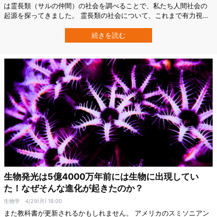
は霊長類（サルの仲間）の社会を調べることで、私たち人間社会の
起源を探ってきました。 霊長類の社会について、これまで有力視さ
れていた学説は「霊長類の祖先種は単独生活をしており、そこから
時間が経つにつれて群れで生活をする種が出現した」というもので
続きを読む
す。 元々は独りで生きていた生物が、仲間と協力し合う利点を見つ
け、群れ生活へと変化していったと…
生物発光は5億4000万年前には生物に出現してい
た！なぜそんな進化が起きたのか？
生物学
4/29(月) 18:00
また教科書が更新されるかもしれません。 アメリカのスミソニアン