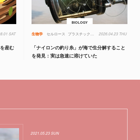
BIOLOGY
08.01 SAT
生物学
セルロース
プラスチック
微生物
2026.04.23 THU
海洋生物
生物学
」を産む
「ナイロンの釣り糸」が海で生分解すること
を発見：実は急速に溶けていた
2021.05.23 SUN