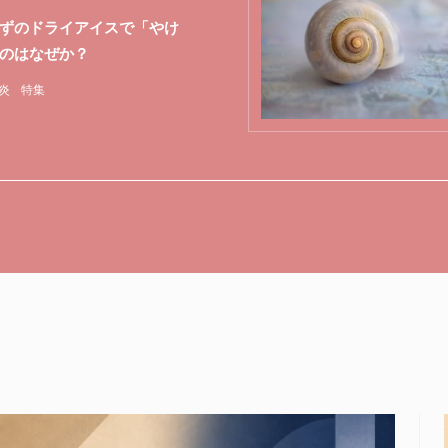
ずのドライアイスで「やけ
のはなぜか？
炎
特集