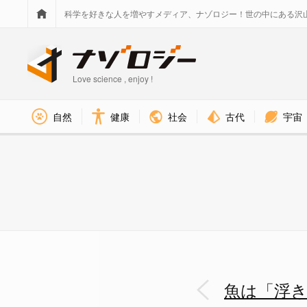
科学を好きな人を増やすメディア、ナゾロジー！世の中にある沢
Love science , enjoy !
社会
古代
宇宙
自然
健康
魚の多くは「おしゃべり」でコ
魚は「浮