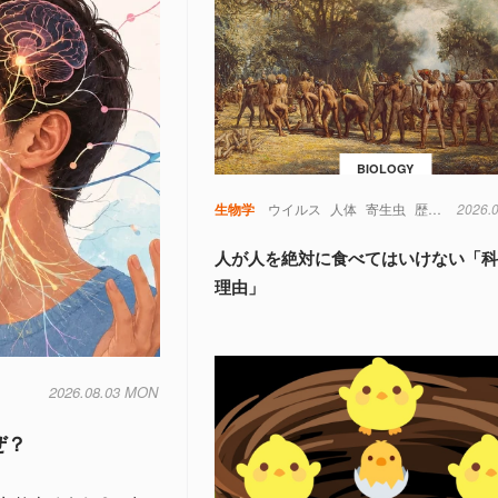
BIOLOGY
生物学
ウイルス
人体
寄生虫
歴史
考古学
2026.
人が人を絶対に食べてはいけない「
理由」
2026.08.03 MON
ぜ？