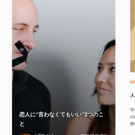
心
人
宇
恋人に“言わなくてもいい”2つのこ
の
と
格