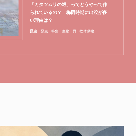
「カタツムリの殻」ってどうやって作
られているの？ 梅雨時期に出没が多
い理由は？
昆虫
昆虫
特集
生物
貝
軟体動物