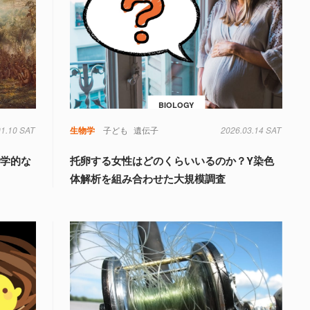
BIOLOGY
01.10 SAT
生物学
子ども
遺伝子
2026.03.14 SAT
科学的な
托卵する女性はどのくらいいるのか？Y染色
体解析を組み合わせた大規模調査