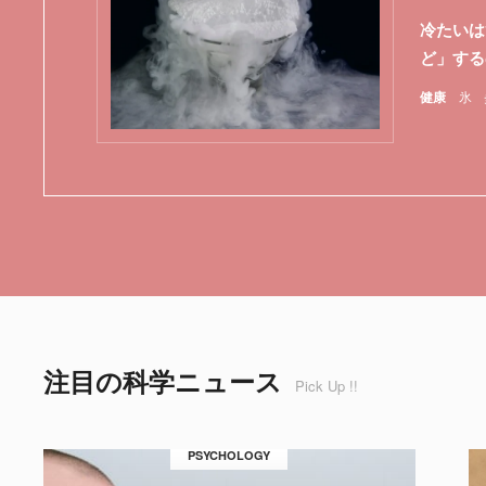
冷たいは
ど」する
健康
氷
注目の科学ニュース
Pick Up !!
PSYCHOLOGY