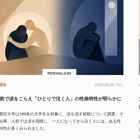
PSYCHOLOGY
理学
2026.08.06 THU
前で涙をこらえ「ひとりで泣く人」の性格特性が明らかに
都宮大学は169名の大学生を対象に、涙を流す経験について調査。そ
結果、人前では涙を我慢し、一人になってから泣く人には、ある性
特性が多くみられました。