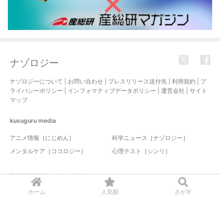
ナゾロジー
ナゾロジーについて
|
お問い合わせ
|
プレスリリース送付先
|
利用規約
|
プ
ライバシーポリシー
|
インフォマティブデータポリシー
|
運営会社
|
サイト
マップ
kusuguru
media
アニメ情報［にじめん］
科学ニュース［ナゾロジー］
メンタルケア［ココロジー］
心理テスト［シンリ］
© 2017-2026 nazology. all rights reserved.
ホーム
人気順
さがす