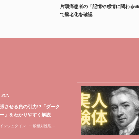
片頭痛患者の「記憶や感情に関わる6
で脳老化を確認
3 SUN
張させる負の引力!?「ダーク
ー」をわかりやすく解説
インシュタイン
一般相対性理論
宇宙
特集
重力