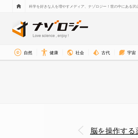
科学を好きな人を増やすメディア、ナゾロジー！世の中にある沢
Love science , enjoy !
社会
古代
宇宙
自然
健康
まずマウスに序列の概念を与え
脳を操作する