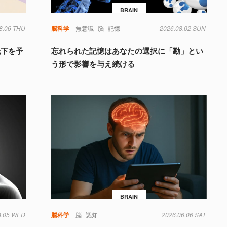
BRAIN
8.06 THU
脳科学
無意識
脳
記憶
2026.08.02 SUN
低下を予
忘れられた記憶はあなたの選択に「勘」とい
う形で影響を与え続ける
BRAIN
8.05 WED
知
脳科学
脳
認知
2026.06.06 SAT