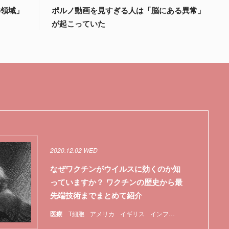
6領域」
ポルノ動画を見すぎる人は「脳にある異常」
が起こっていた
2020.12.02 WED
なぜワクチンがウイルスに効くのか知
っていますか？ ワクチンの歴史から最
先端技術までまとめて紹介
医療
T細胞
アメリカ
イギリス
インフルエンザ
マスク
ワ