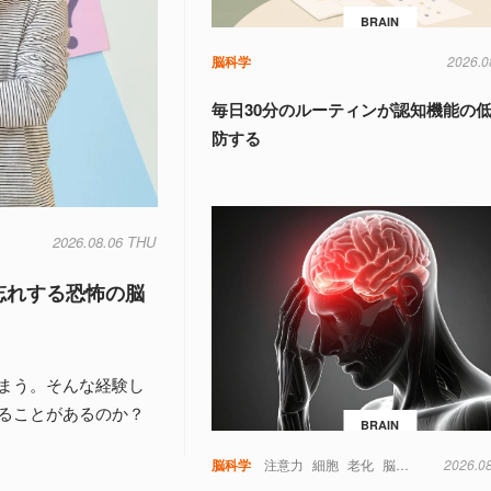
BRAIN
脳科学
2026.0
毎日30分のルーティンが認知機能の
防する
2026.08.06 THU
忘れする恐怖の脳
まう。そんな経験し
ることがあるのか？
BRAIN
脳科学
注意力
細胞
老化
脳
視覚
記憶
2026.0
認