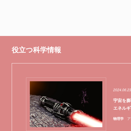
役立つ科学情報
2024.06.2
宇宙を膨
エネルギ
物理学
ア