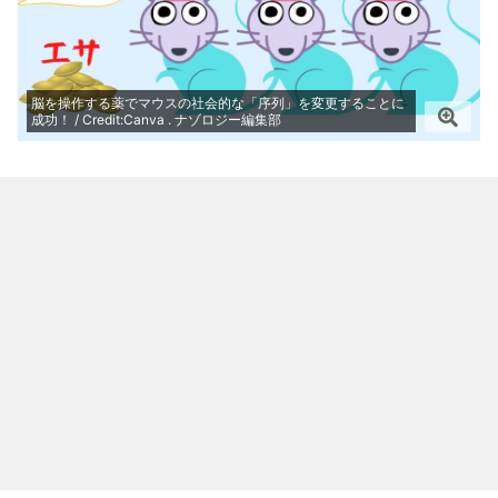
脳を操作する薬でマウスの社会的な「序列」を変更することに
成功！ / Credit:Canva . ナゾロジー編集部