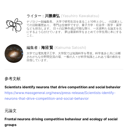
川勝康弘
Yasuhiro Kawakatsu
ナゾロジー副編集長。 大学で研究生活を送ること10年と少し。 小説家とし
ての活動履歴あり。 専門は生物学ですが、量子力学・社会学・医学・薬学
なども担当します。 日々の記事作成は可能な限り、一次資料たる論文を元
にするよう心がけています。 夢は最新科学をまとめて小学生用に本にする
こと。
海沼 賢
Kainuma Satoshi
大学では電気電子工学、大学院では知識科学を専攻。科学進歩と共に分断
されがちな分野間交流の場、一般の人々が科学知識とふれあう場の創出を
目指しています。
Scientists identify neurons that drive competition and social behavior
https://www.massgeneral.org/news/press-release/Scientists-identify-
neurons-that-drive-competition-and-social-behavior
Frontal neurons driving competitive behaviour and ecology of social
groups