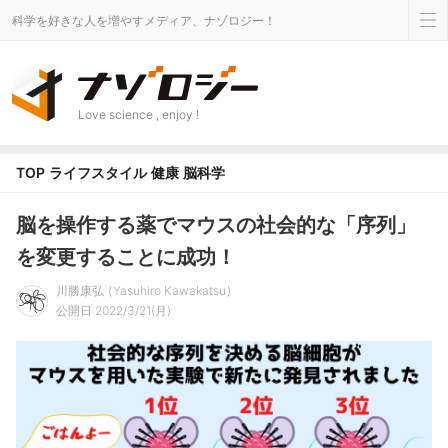
科学を好きな人を増やすメディア、ナゾロジー！
Love science , enjoy !
TOP
ライフスタイル
健康
脳科学
脳を操作する薬でマウスの社会的な「序列」
を変更することに成功！
川勝康弘
Yasuhiro Kawakatsu
公開日 2022/3/21(月)