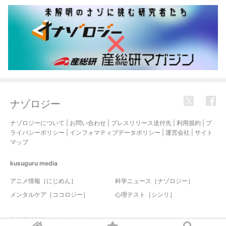
ナゾロジー
ナゾロジーについて
|
お問い合わせ
|
プレスリリース送付先
|
利用規約
|
プ
ライバシーポリシー
|
インフォマティブデータポリシー
|
運営会社
|
サイト
マップ
kusuguru
media
アニメ情報［にじめん］
科学ニュース［ナゾロジー］
メンタルケア［ココロジー］
心理テスト［シンリ］
© 2017-2026 nazology. all rights reserved.