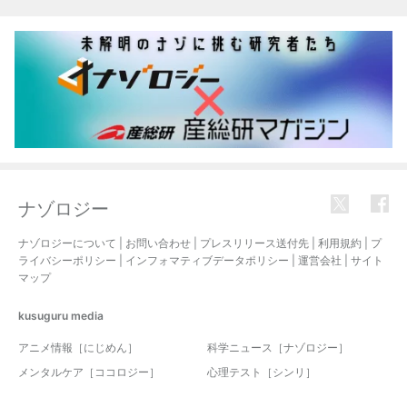
関連記事
ナゾロジー
ナゾロジーについて
|
お問い合わせ
|
プレスリリース送付先
|
利用規約
|
プ
ライバシーポリシー
|
インフォマティブデータポリシー
|
運営会社
|
サイト
マップ
kusuguru
media
アニメ情報［にじめん］
科学ニュース［ナゾロジー］
メンタルケア［ココロジー］
心理テスト［シンリ］