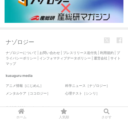
ナゾロジー
ナゾロジーについて
|
お問い合わせ
|
プレスリリース送付先
|
利用規約
|
プ
ライバシーポリシー
|
インフォマティブデータポリシー
|
運営会社
|
サイト
マップ
kusuguru
media
アニメ情報［にじめん］
科学ニュース［ナゾロジー］
メンタルケア［ココロジー］
心理テスト［シンリ］
© 2017-2026 nazology. all rights reserved.
ホーム
人気順
さがす