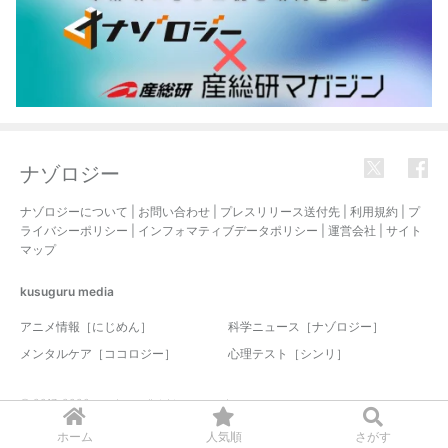
ナゾロジー
ナゾロジーについて
|
お問い合わせ
|
プレスリリース送付先
|
利用規約
|
プ
ライバシーポリシー
|
インフォマティブデータポリシー
|
運営会社
|
サイト
マップ
kusuguru
media
アニメ情報［にじめん］
科学ニュース［ナゾロジー］
メンタルケア［ココロジー］
心理テスト［シンリ］
© 2017-2026 nazology. all rights reserved.
ホーム
人気順
さがす