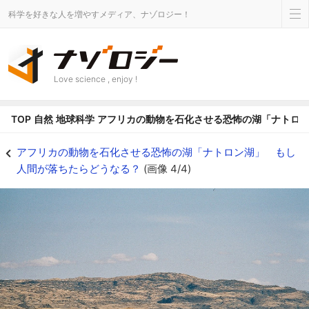
科学を好きな人を増やすメディア、ナゾロジー！
Love science , enjoy !
TOP
自然
地球科学
アフリカの動物を石化させる恐怖の湖「ナトロ
ナトロン湖に適応したフラミンゴの群れ - ナゾロジー
アフリカの動物を石化させる恐怖の湖「ナトロン湖」 もし
人間が落ちたらどうなる？
(画像 4/4)