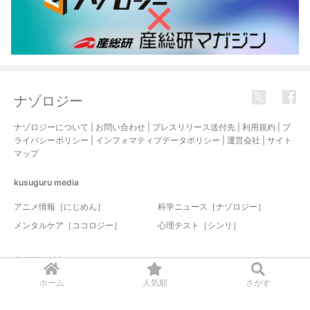
ナゾロジー
ナゾロジーについて
|
お問い合わせ
|
プレスリリース送付先
|
利用規約
|
プ
ライバシーポリシー
|
インフォマティブデータポリシー
|
運営会社
|
サイト
マップ
kusuguru
media
アニメ情報［にじめん］
科学ニュース［ナゾロジー］
メンタルケア［ココロジー］
心理テスト［シンリ］
© 2017-2026 nazology. all rights reserved.
ホーム
人気順
さがす