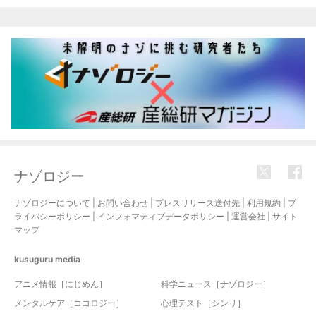
関連記事
ナゾロジー
ナゾロジーについて
|
お問い合わせ
|
プレスリリース送付先
|
利用規約
|
プ
ライバシーポリシー
|
インフォマティブデータポリシー
|
運営会社
|
サイト
マップ
kusuguru
media
アニメ情報［にじめん］
科学ニュース［ナゾロジー］
メンタルケア［ココロジー］
心理テスト［シンリ］