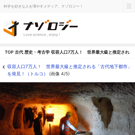
科学を好きな人を増やすメディア、ナゾロジー！
Love science , enjoy !
TOP
古代
歴史・考古学
収容人口7万人！ 世界最大級と推定される
ミドヤト地区の清掃中に偶然発見 - ナゾロジー
収容人口7万人！ 世界最大級と推定される「古代地下都市」
を発見！（トルコ）
(画像 4/5)