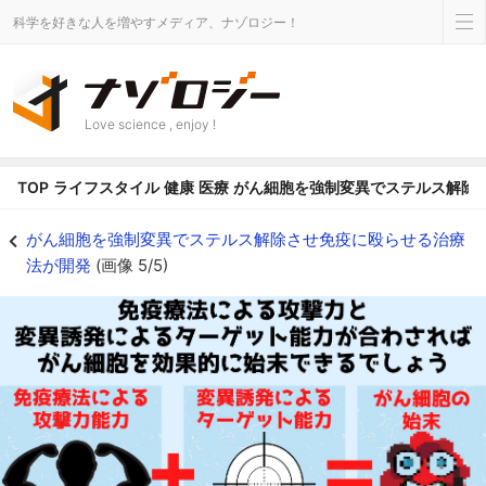
科学を好きな人を増やすメディア、ナゾロジー！
Love science , enjoy !
TOP
ライフスタイル
健康
医療
がん細胞を強制変異でステルス解除
免疫療法と変異誘発があわさり最強にみえます - ナゾロジー
がん細胞を強制変異でステルス解除させ免疫に殴らせる治療
法が開発
(画像 5/5)