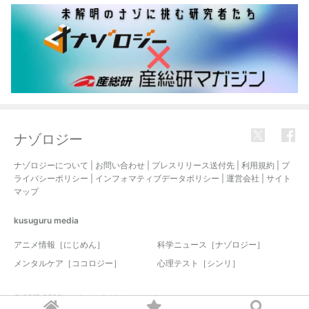
ナゾロジー
ナゾロジーについて
|
お問い合わせ
|
プレスリリース送付先
|
利用規約
|
プ
ライバシーポリシー
|
インフォマティブデータポリシー
|
運営会社
|
サイト
マップ
kusuguru
media
アニメ情報［にじめん］
科学ニュース［ナゾロジー］
メンタルケア［ココロジー］
心理テスト［シンリ］
© 2017-2026 nazology. all rights reserved.