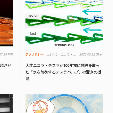
TECHNOLOGY
07.24 FRI
テクノロジー
エジソン
ニコラ・テスラ
2026.02.22 SUN
天才
実験
水
流体
出現させ
天才ニコラ・テスラが100年前に特許を取っ
た「水を制御するテスラバルブ」の驚きの機
能