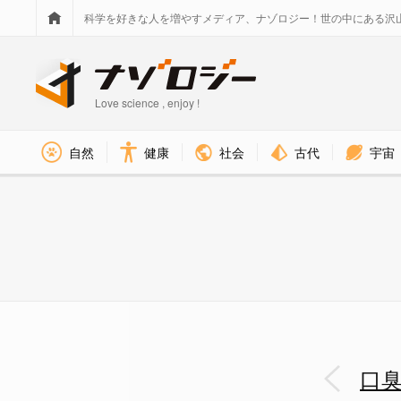
科学を好きな人を増やすメディア、ナゾロジー！世の中にある沢
Love science , enjoy !
社会
古代
宇宙
自然
健康
実証実験の呼気で得られたセン
口