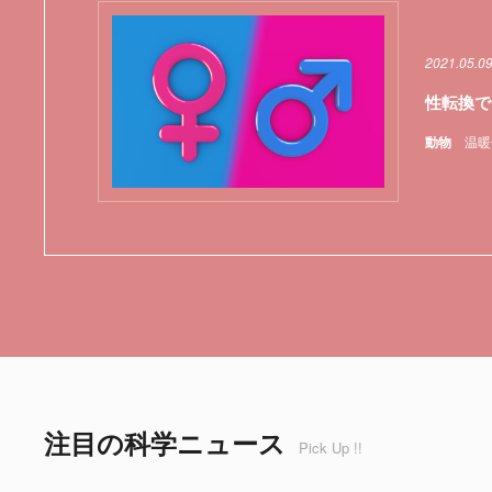
2021.05.0
性転換で
動物
温暖
注目の科学ニュース
Pick Up !!