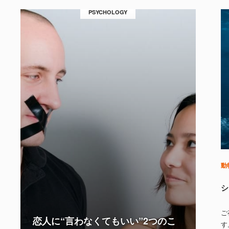
PSYCHOLOGY
動
シ
ご
恋人に“言わなくてもいい”2つのこ
す