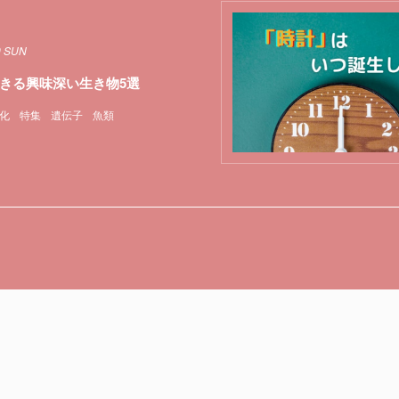
9 SUN
きる興味深い生き物5選
化
特集
遺伝子
魚類