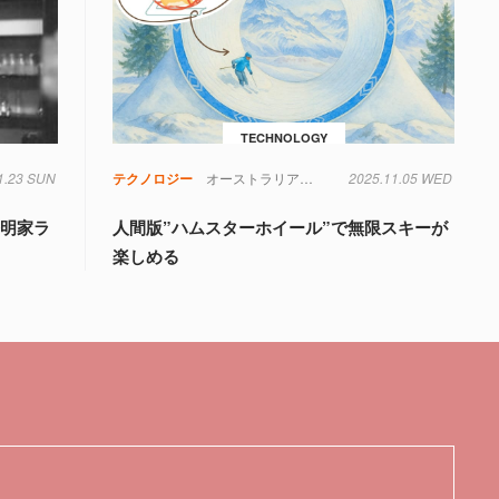
TECHNOLOGY
1.23 SUN
ボードゲーム
ランキング
テクノロジー
中国
実験
物理学
第二次世界大戦
オーストラリア
スポーツ
2025.11.05 WED
氷
菌
鏡
発明家ラ
人間版”ハムスターホイール”で無限スキーが
楽しめる