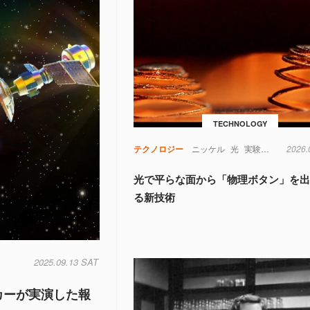
TECHNOLOGY
テクノロジー
ニッケル
光
実験
材料
2026.
記憶
光で平らな面から「物理ボタン」を
る新技術
2025.09.13 SAT
カーが実演した報