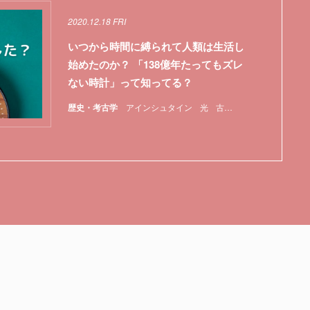
2020.12.18 FRI
いつから時間に縛られて人類は生活し
始めたのか？ 「138億年たってもズレ
ない時計」って知ってる？
歴史・考古学
アインシュタイン
光
古代エジプト
太陽
宇