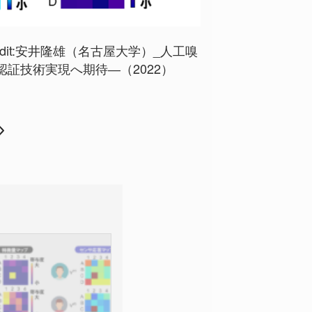
it:
安井隆雄（名古屋大学）_人工嗅
証技術実現へ期待―（2022）