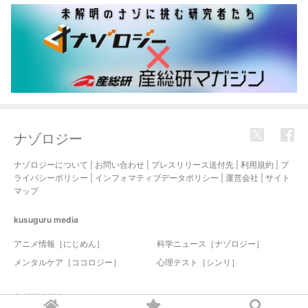
ナゾロジー
ナゾロジーについて
|
お問い合わせ
|
プレスリリース送付先
|
利用規約
|
プ
ライバシーポリシー
|
インフォマティブデータポリシー
|
運営会社
|
サイト
マップ
kusuguru
media
アニメ情報［にじめん］
科学ニュース［ナゾロジー］
メンタルケア［ココロジー］
心理テスト［シンリ］
© 2017-2026 nazology. all rights reserved.