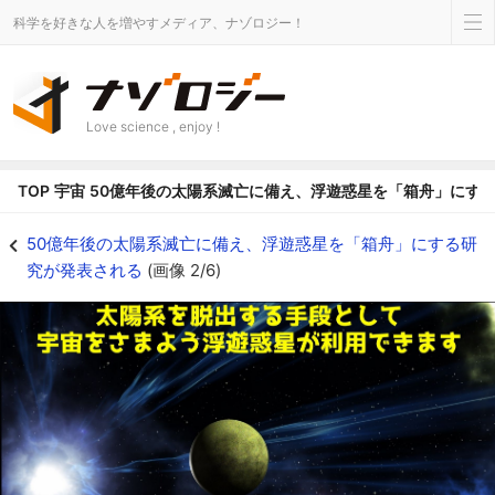
科学を好きな人を増やすメディア、ナゾロジー！
Love science , enjoy !
TOP
宇宙
50億年後の太陽系滅亡に備え、浮遊惑星を「箱舟」にす
宇宙をさまよう浮遊惑星を箱舟にできるかもしれない - ナゾロジー
50億年後の太陽系滅亡に備え、浮遊惑星を「箱舟」にする研
究が発表される
(画像 2/6)