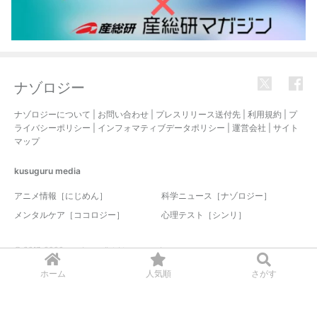
ナゾロジー
ナゾロジーについて
|
お問い合わせ
|
プレスリリース送付先
|
利用規約
|
プ
ライバシーポリシー
|
インフォマティブデータポリシー
|
運営会社
|
サイト
マップ
kusuguru
media
アニメ情報［にじめん］
科学ニュース［ナゾロジー］
メンタルケア［ココロジー］
心理テスト［シンリ］
© 2017-2026 nazology. all rights reserved.
ホーム
人気順
さがす