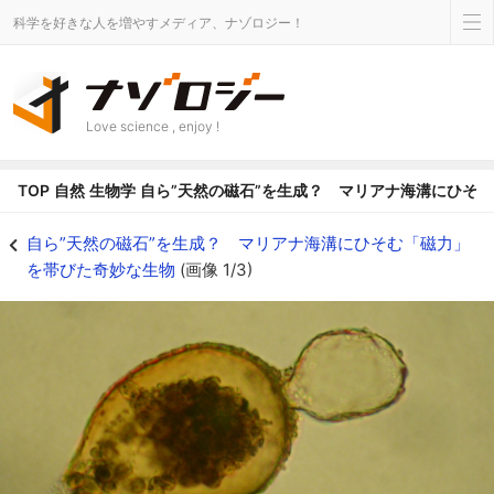
科学を好きな人を増やすメディア、ナゾロジー！
Love science , enjoy !
TOP
自然
生物学
自ら”天然の磁石”を生成？ マリアナ海溝にひそ
磁気を帯びている有孔虫「レジゲラ・ビロクラリス（Resigella bilocularis
自ら”天然の磁石”を生成？ マリアナ海溝にひそむ「磁力」
を帯びた奇妙な生物
(画像 1/3)