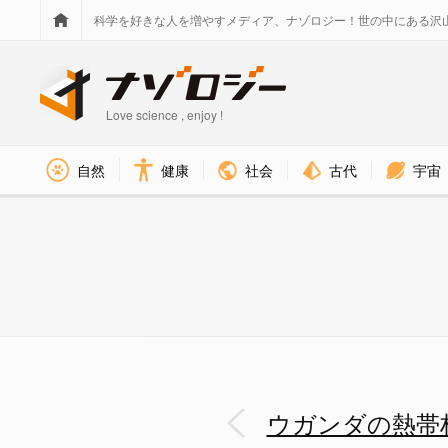
科学を好きな人を増やすメディア、ナゾロジー！世の中にある沢
Love science , enjoy !
社会
古代
宇宙
自然
健康
地下水を得るために穴を掘る様子
ウガンダの熱帯