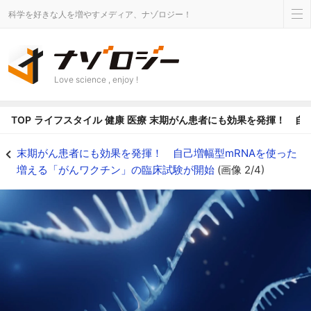
科学を好きな人を増やすメディア、ナゾロジー！
Love science , enjoy !
TOP
ライフスタイル
健康
医療
末期がん患者にも効果を発揮！ 自己
自己増幅型mRNAを使った増える「がんワクチン」の臨床試験が開始 - ナゾ
末期がん患者にも効果を発揮！ 自己増幅型mRNAを使った
増える「がんワクチン」の臨床試験が開始
(画像 2/4)