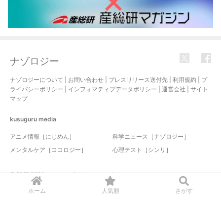
ナゾロジー
ナゾロジーについて
|
お問い合わせ
|
プレスリリース送付先
|
利用規約
|
プ
ライバシーポリシー
|
インフォマティブデータポリシー
|
運営会社
|
サイト
マップ
kusuguru
media
アニメ情報［にじめん］
科学ニュース［ナゾロジー］
メンタルケア［ココロジー］
心理テスト［シンリ］
© 2017-2026 nazology. all rights reserved.
ホーム
人気順
さがす