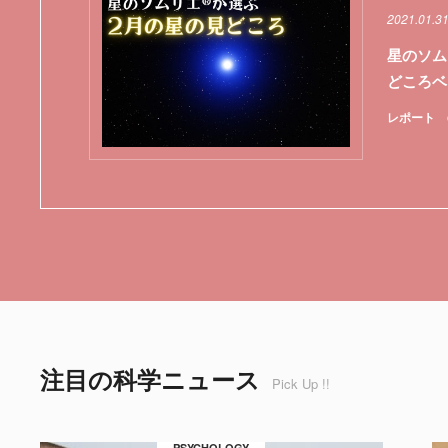
2021.01.3
星のソム
どころベ
レポート
注目の科学ニュース
Pick Up !!
PSYCHOLOGY