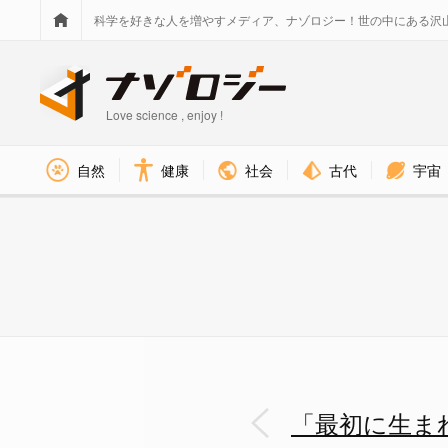
科学を好きな人を増やすメディア、ナゾロジー！世の中にある沢
Love science , enjoy !
社会
古代
宇宙
自然
健康
「最初に生まれた卵を捨てる」ペ
「最初に生ま