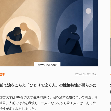
PSYCHOLOGY
理学
2026.08.06 THU
前で涙をこらえ「ひとりで泣く人」の性格特性が明らかに
都宮大学は169名の大学生を対象に、涙を流す経験について調査。そ
結果、人前では涙を我慢し、一人になってから泣く人には、ある性
特性が多くみられました。