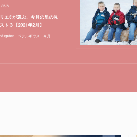
1 SUN
リエ®が選ぶ、今月の星の見
スト３【2021年2月】
ofugutan
ベテルギウス
今月の星の見どころ
天体観測
特集