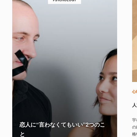
心
人
宇
恋人に“言わなくてもいい”2つのこ
の
と
格