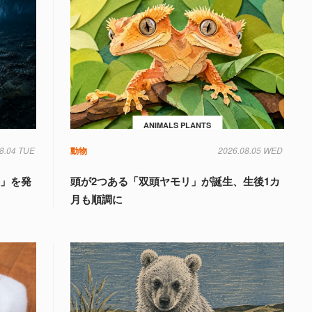
ANIMALS PLANTS
8.04 TUE
動物
2026.08.05 WED
国」を発
頭が2つある「双頭ヤモリ」が誕生、生後1カ
月も順調に