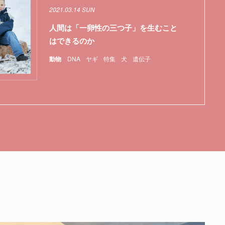
2021.03.14 SUN
人間は「一卵性の三つ子」を生むこと
はできるのか
動物
DNA
ヤギ
特集
犬
遺伝子