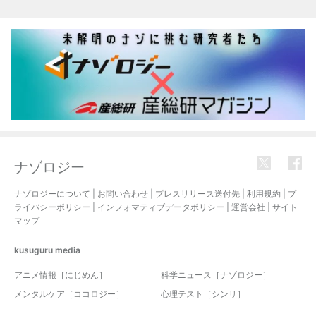
関連記事
ナゾロジー
ナゾロジーについて
|
お問い合わせ
|
プレスリリース送付先
|
利用規約
|
プ
ライバシーポリシー
|
インフォマティブデータポリシー
|
運営会社
|
サイト
マップ
kusuguru
media
アニメ情報［にじめん］
科学ニュース［ナゾロジー］
メンタルケア［ココロジー］
心理テスト［シンリ］