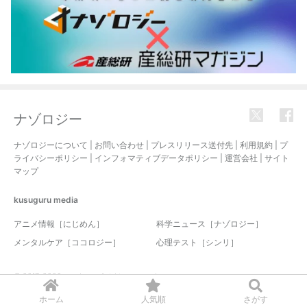
ナゾロジー
ナゾロジーについて
|
お問い合わせ
|
プレスリリース送付先
|
利用規約
|
プ
ライバシーポリシー
|
インフォマティブデータポリシー
|
運営会社
|
サイト
マップ
kusuguru
media
アニメ情報［にじめん］
科学ニュース［ナゾロジー］
メンタルケア［ココロジー］
心理テスト［シンリ］
© 2017-2026 nazology. all rights reserved.
ホーム
人気順
さがす