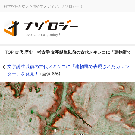
科学を好きな人を増やすメディア、ナゾロジー！
Love science , enjoy !
TOP
古代
歴史・考古学
文字誕生以前の古代メキシコに「建物群で
規則的に配置された20の建造物群 - ナゾロジー
文字誕生以前の古代メキシコに「建物群で表現されたカレン
ダー」を発見！
(画像 6/6)