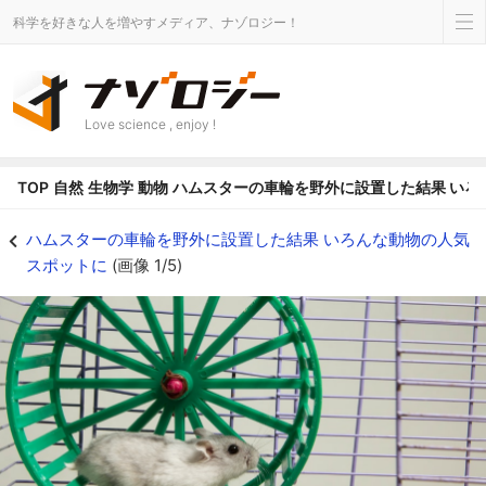
科学を好きな人を増やすメディア、ナゾロジー！
Love science , enjoy !
TOP
自然
生物学
動物
ハムスターの車輪を野外に設置した結果 いろ
回し車を野外に設置すると利用する動物はいる？ - ナゾロジー
ハムスターの車輪を野外に設置した結果 いろんな動物の人気
スポットに
(画像 1/5)