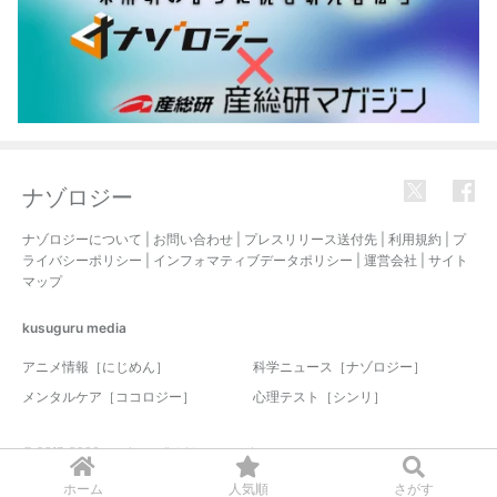
ナゾロジー
ナゾロジーについて
|
お問い合わせ
|
プレスリリース送付先
|
利用規約
|
プ
ライバシーポリシー
|
インフォマティブデータポリシー
|
運営会社
|
サイト
マップ
kusuguru
media
アニメ情報［にじめん］
科学ニュース［ナゾロジー］
メンタルケア［ココロジー］
心理テスト［シンリ］
© 2017-2026 nazology. all rights reserved.
ホーム
人気順
さがす