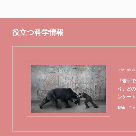
役立つ科学情報
2021.05.3
「素手で
り」どの
ンケー
動物
アメ