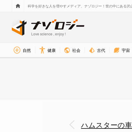
科学を好きな人を増やすメディア、ナゾロジー！世の中にある沢
Love science , enjoy !
社会
古代
宇宙
自然
健康
野外に回し車を設置 - ナゾロ
ハムスターの車