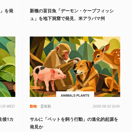
国」を発
新種の盲目魚「デーモン・ケーブフィッシ
ュ」を地下洞窟で発見、米アラバマ州
ANIMALS PLANTS
8.05 WED
動物
霊長類
2026.08.02 SUN
生後1カ
サルに「ペットを飼う行動」の進化的起源を
発見か