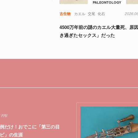
PALEONTOLOGY
古生物
カエル
交尾
化石
2026.0
4500万年前の謎のカエル大量死、原
き過ぎたセックス」だった
 FRI
例だけ！おでこに「第三の目
ビ」の生涯