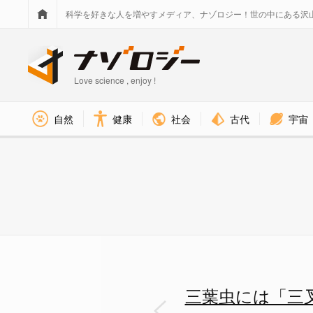
科学を好きな人を増やすメディア、ナゾロジー！世の中にある沢
Love science , enjoy !
社会
古代
宇宙
自然
健康
三葉虫の化石 - ナゾロジー
三葉虫には「三