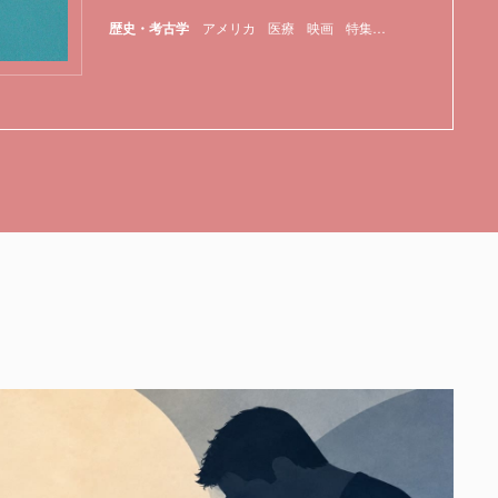
歴史・考古学
アメリカ
医療
映画
特集
麻酔