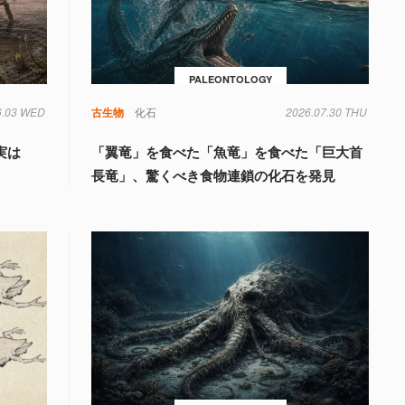
PALEONTOLOGY
6.03 WED
古生物
化石
2026.07.30 THU
実は
「翼竜」を食べた「魚竜」を食べた「巨大首
明
長竜」、驚くべき食物連鎖の化石を発見