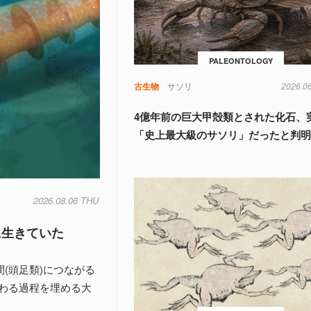
PALEONTOLOGY
古生物
サソリ
2026.0
4億年前の巨大甲殻類とされた化石、
「史上最大級のサソリ」だったと判
2026.08.06 THU
に生きていた
間(頭足類)につながる
わる過程を埋める大