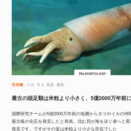
PALEONTOLOGY
古生物
イカ
タコ
化石
進化
最古の頭足類は米粒より小さく、5億2000万年前
国際研究チームが5億2000万年前の地層からタコやイカの仲
最古級の化石を発見したと発表。沈む貝が海を泳ぐ者へと変
発見です。ですがその姿は米粒より小さな存在でした