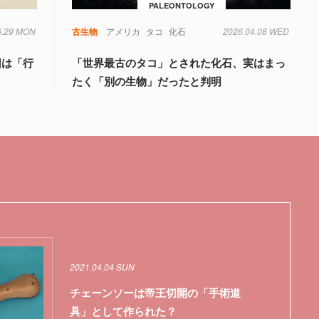
PALEONTOLOGY
6.29 MON
古生物
アメリカ
タコ
化石
2026.04.08 WED
因は「行
「世界最古のタコ」とされた化石、実はまっ
たく「別の生物」だったと判明
2021.04.04 SUN
チェーンソーは帝王切開の「手術道
具」として作られた？