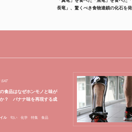
長竜」、驚くべき食物連鎖の化石を
3 SAT
の食品はなぜホンモノと味が
か？ バナナ味を再現する成
イル
匂い
化学
特集
食品