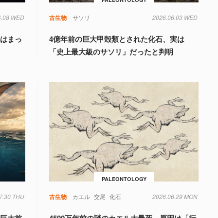
4.08 WED
古生物
サソリ
2026.06.03 WED
実はまっ
4億年前の巨大甲殻類とされた化石、実は
「史上最大級のサソリ」だったと判明
PALEONTOLOGY
7.30 THU
古生物
カエル
交尾
化石
2026.06.29 MON
「巨大首
4500万年前の謎のカエル大量死、原因は「行