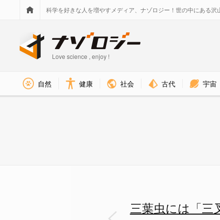
科学を好きな人を増やすメディア、ナゾロジー！世の中にある沢
Love science , enjoy !
社会
古代
宇宙
自然
健康
三葉虫のオスは「三叉のツノ」
三葉虫には「三