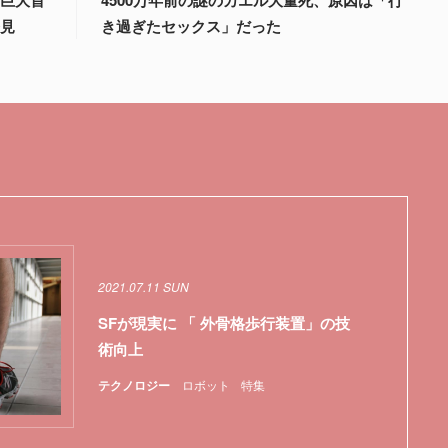
発見
き過ぎたセックス」だった
2021.07.11 SUN
SFが現実に 「 外骨格歩行装置」の技
術向上
テクノロジー
ロボット
特集