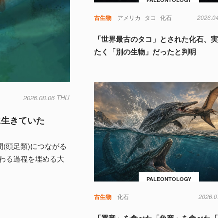
古生物
アメリカ
タコ
化石
2026.0
「世界最古のタコ」とされた化石、
たく「別の生物」だったと判明
2026.08.06 THU
に生きていた
間(頭足類)につながる
わる過程を埋める大
PALEONTOLOGY
古生物
化石
2026.0
「翼竜」を食べた「魚竜」を食べた