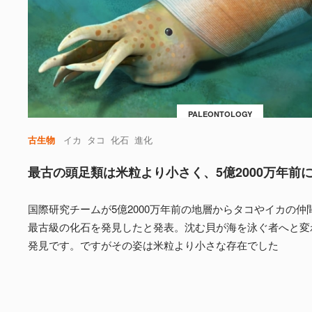
PALEONTOLOGY
古生物
イカ
タコ
化石
進化
最古の頭足類は米粒より小さく、5億2000万年前
国際研究チームが5億2000万年前の地層からタコやイカの仲
最古級の化石を発見したと発表。沈む貝が海を泳ぐ者へと変
発見です。ですがその姿は米粒より小さな存在でした