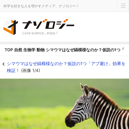
科学を好きな人を増やすメディア、ナゾロジー！
Love science , enjoy !
TOP
自然
生物学
動物
シマウマはなぜ縞模様なのか？仮説の1つ「
シマウマの縞模様にはやっぱり「アブ避け」の効果があった！ - ナゾロジー
シマウマはなぜ縞模様なのか？仮説の1つ「アブ避け」効果を
検証！
(画像 1/4)