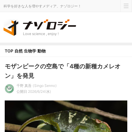
科学を好きな人を増やすメディア、ナゾロジー！
Love science , enjoy !
TOP
自然
生物学
動物
モザンビークの空島で「4種の新種カメレオ
ン」を発見
千野 真吾
Singo Senno
公開日 2026/6/24(水)