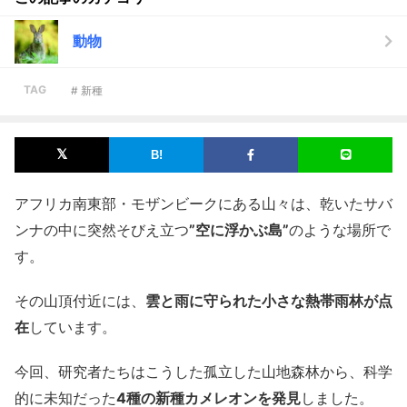
動物
TAG
# 新種
アフリカ南東部・モザンビークにある山々は、乾いたサバ
ンナの中に突然そびえ立つ
”空に浮かぶ島”
のような場所で
す。
その山頂付近には、
雲と雨に守られた小さな熱帯雨林が点
在
しています。
今回、研究者たちはこうした孤立した山地森林から、科学
的に未知だった
4種の新種カメレオンを発見
しました。