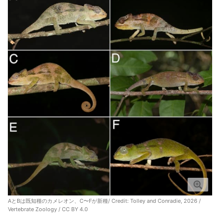
AとBは既知種のカメレオン、C〜Fが新種/ Credit: Tolley and Conradie, 2026 /
Vertebrate Zoology / CC BY 4.0