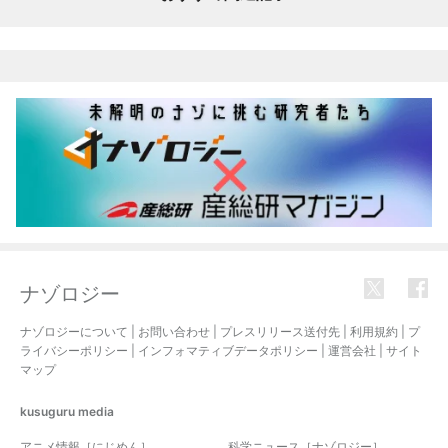
ナゾロジー
ナゾロジーについて
|
お問い合わせ
|
プレスリリース送付先
|
利用規約
|
プ
ライバシーポリシー
|
インフォマティブデータポリシー
|
運営会社
|
サイト
マップ
kusuguru
media
アニメ情報［にじめん］
科学ニュース［ナゾロジー］