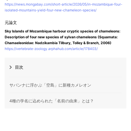
https://news.mongabay.com/short-article/2026/05/in-mozambique-four-
isolated-mountains-yield-four-new-chameleon-species/
Sky Islands of Mozambique harbour cryptic species of chameleons:
Description of four new species of sylvan chameleons (Squamata:
Chamaeleonidae: Nadzikambia Tilbury, Tolley & Branch, 2006)
https://vertebrate-zoology.arphahub.com/article/178403/
目次
サバンナに浮かぶ「空島」に新種カメレオン
4種の学名に込められた「名前の由来」とは？