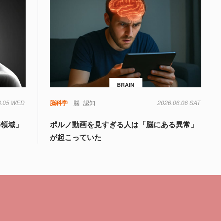
BRAIN
8.05 WED
知
脳科学
脳
認知
2026.06.06 SAT
6領域」
ポルノ動画を見すぎる人は「脳にある異常」
が起こっていた