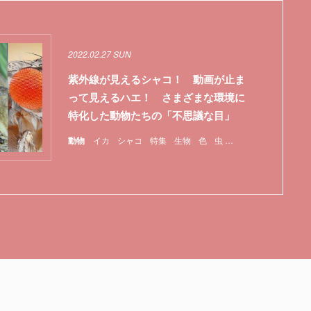
2022.02.27 SUN
紫外線が見えるシャコ！ 動画が止ま
って見えるハエ！ さまざまな環境に
特化した動物たちの「不思議な目」
動物
イカ
シャコ
特集
生物
色
虫
視覚