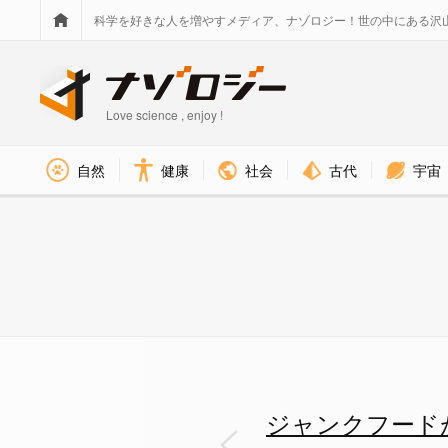
科学を好きな人を増やすメディア、ナゾロジー！世の中にある沢
Love science , enjoy !
社会
古代
宇宙
自然
健康
甘いものがやめられない理由を
ジャンクフード