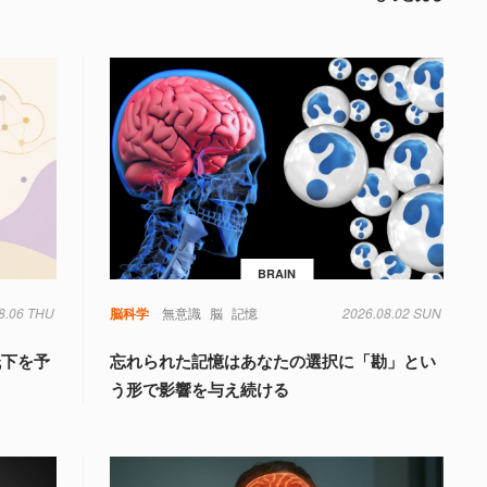
BRAIN
8.06 THU
脳科学
無意識
脳
記憶
2026.08.02 SUN
低下を予
忘れられた記憶はあなたの選択に「勘」とい
う形で影響を与え続ける