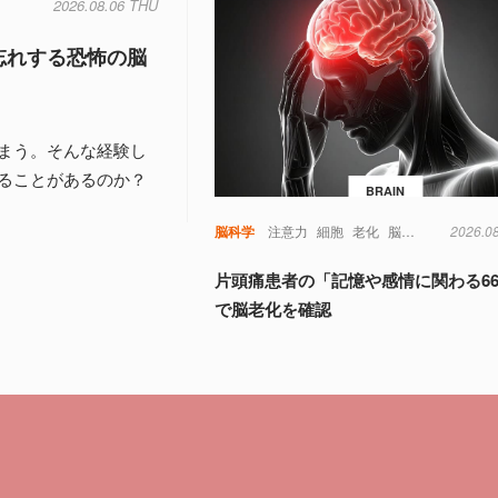
2026.08.06 THU
忘れする恐怖の脳
まう。そんな経験し
ることがあるのか？
BRAIN
脳科学
注意力
細胞
老化
脳
視覚
記憶
2026.0
認
片頭痛患者の「記憶や感情に関わる6
で脳老化を確認