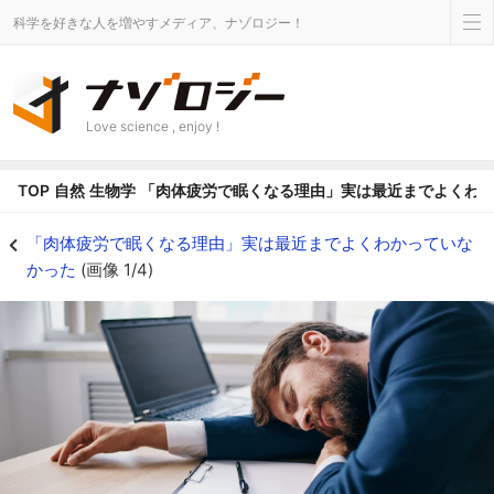
科学を好きな人を増やすメディア、ナゾロジー！
Love science , enjoy !
TOP
自然
生物学
「肉体疲労で眠くなる理由」実は最近までよくわ
体がグッタリした後に眠気が生じるメカニズムを解明！ - ナゾロジー
「肉体疲労で眠くなる理由」実は最近までよくわかっていな
かった
(画像 1/4)