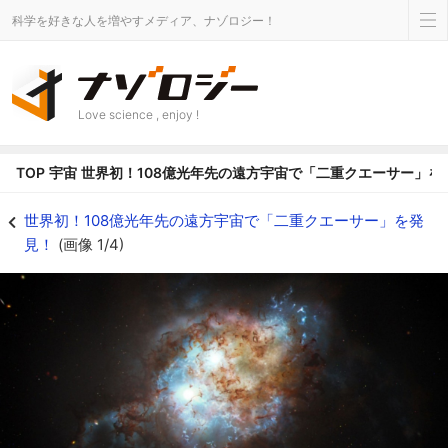
科学を好きな人を増やすメディア、ナゾロジー！
Love science , enjoy !
TOP
宇宙
世界初！108億光年先の遠方宇宙で「二重クエーサー」を
銀河合体に付随した「二重クエーサー」の想像図 - ナゾロジー
世界初！108億光年先の遠方宇宙で「二重クエーサー」を発
見！
(画像 1/4)