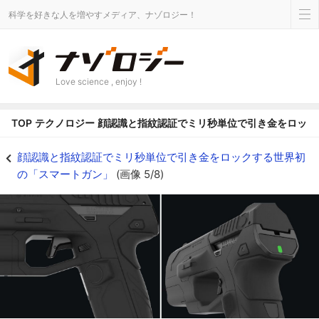
科学を好きな人を増やすメディア、ナゾロジー！
Love science , enjoy !
TOP
テクノロジー
顔認識と指紋認証でミリ秒単位で引き金をロック
指紋と顔から登録されたユーザーかどうか識別する - ナゾロジー
顔認識と指紋認証でミリ秒単位で引き金をロックする世界初
の「スマートガン」
(画像 5/8)