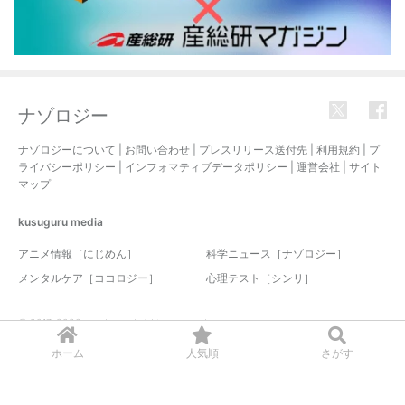
ナゾロジー
ナゾロジーについて
|
お問い合わせ
|
プレスリリース送付先
|
利用規約
|
プ
ライバシーポリシー
|
インフォマティブデータポリシー
|
運営会社
|
サイト
マップ
kusuguru
media
アニメ情報［にじめん］
科学ニュース［ナゾロジー］
メンタルケア［ココロジー］
心理テスト［シンリ］
© 2017-2026 nazology. all rights reserved.
ホーム
人気順
さがす