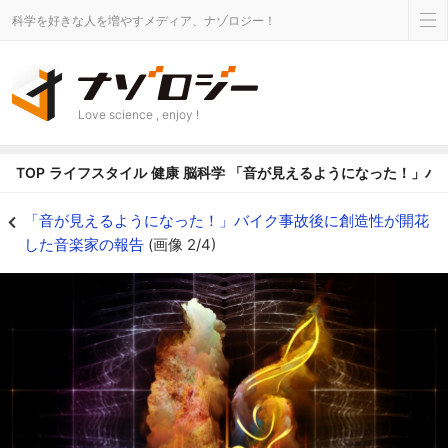
科学を好きな人を増やすメディア、ナゾロジー！
Love science , enjoy !
TOP
ライフスタイル
健康
脳科学
「音が見えるようになった！」バ
バイク事故で音が目に見えるように - ナゾロジー
「音が見えるようになった！」バイク事故後に創造性が開花
した音楽家の報告
(画像 2/4)