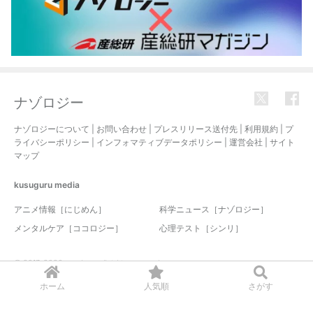
ナゾロジー
ナゾロジーについて
|
お問い合わせ
|
プレスリリース送付先
|
利用規約
|
プ
ライバシーポリシー
|
インフォマティブデータポリシー
|
運営会社
|
サイト
マップ
kusuguru
media
アニメ情報［にじめん］
科学ニュース［ナゾロジー］
メンタルケア［ココロジー］
心理テスト［シンリ］
© 2017-2026 nazology. all rights reserved.
ホーム
人気順
さがす