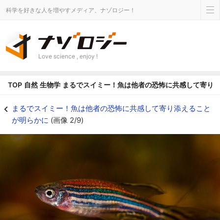
科学を好きな人を増やすメディア、ナゾロジー！
Love science , enjoy !
TOP
自然
生物学
まるでスイミー！魚は他者の恐怖に共感して寄り
ゼブラフィッシュ - ナゾロジー
まるでスイミー！魚は他者の恐怖に共感して寄り添えること
が明らかに
(画像 2/9)