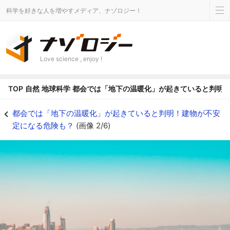
科学を好きな人を増やすメディア、ナゾロジー！
Love science , enjoy !
TOP
自然
地球科学
都会では「地下の温暖化」が起きていると判明
なぜ大都市では地下温度が上昇しやすい？ - ナゾロジー
都会では「地下の温暖化」が起きていると判明！建物が不安
定になる危険も？
(画像 2/6)