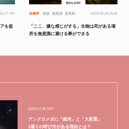
BIOLOGY
06.27 FRI
生物学
嗅覚
無意識
霊長類
2025.06.29 SUN
リアを盗
「ここ、嫌な感じがする」生物は死がある場
所を無意識に避ける事ができる
2025.07.26 SAT
アンドロメダに「銀河」と「大星雲」
2通りの呼び方がある理由とは？