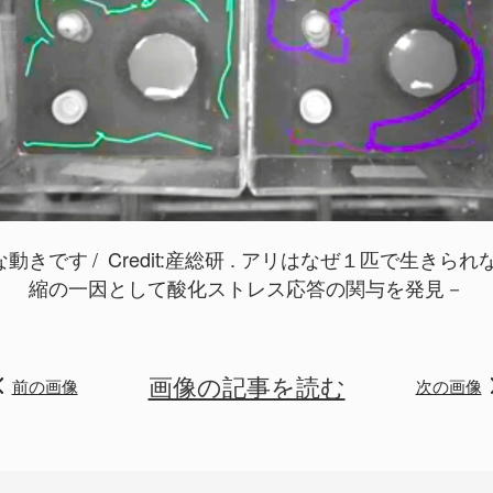
な動きです
Credit:
産総研 . アリはなぜ１匹で生きられ
縮の一因として酸化ストレス応答の関与を発見－
画像の記事を読む
前の画像
次の画像