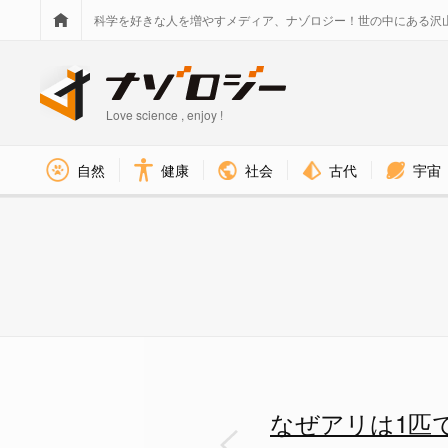
科学を好きな人を増やすメディア、ナゾロジー！世の中にある沢
Love science , enjoy !
社会
古代
宇宙
自然
健康
まるで仲間を探しているかのよ
なぜアリは1匹