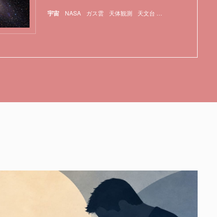
宇宙
NASA
ガス雲
天体観測
天文台
宇宙
特集