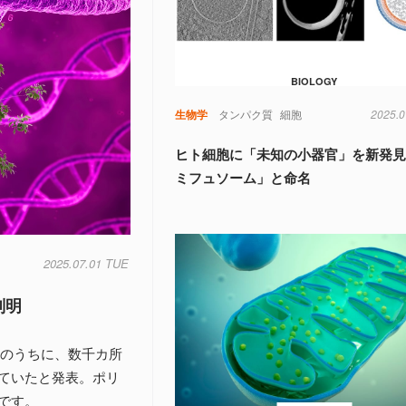
BIOLOGY
生物学
タンパク質
細胞
2025.0
ヒト細胞に「未知の小器官」を新発
ミフュソーム」と命名
2025.07.01 TUE
判明
代のうちに、数千カ所
ていたと発表。ポリ
です。