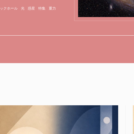
ックホール
光
惑星
特集
重力