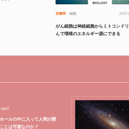
BIOLOGY
生物学
細胞
2025.
がん細胞は神経細胞からミトコンド
んで増殖のエネルギー源にできる
0 WED
ホールの中に入って人間が調
ことは可能なのか？