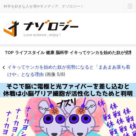
科学を好きな人を増やすメディア、ナゾロジー！
Love science , enjoy !
TOP
ライフスタイル
健康
脳科学
イキってケンカを始めた奴が劣勢
小脳を操作し攻撃性を抑えることで「平和な未来が現実」するかも - ナゾロ
イキってケンカを始めた奴が劣勢になると「まあまあ落ち着
けや」となる理由
(画像 5/8)