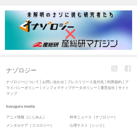
関連記事
ナゾロジー
ナゾロジーについて
|
お問い合わせ
|
プレスリリース送付先
|
利用規約
|
プ
ライバシーポリシー
|
インフォマティブデータポリシー
|
運営会社
|
サイト
マップ
kusuguru
media
アニメ情報［にじめん］
科学ニュース［ナゾロジー］
メンタルケア［ココロジー］
心理テスト［シンリ］