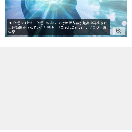
NO休憩NO上達 休憩中の脳内では練習内容が超高速再生され
上達効果をうんでいたと判明！ / Credit:Canva . ナゾロジー編
集部