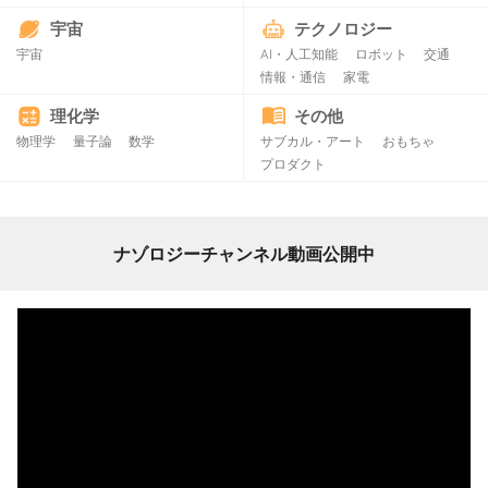
宇宙
テクノロジー
宇宙
AI・人工知能
ロボット
交通
情報・通信
家電
理化学
その他
物理学
量子論
数学
サブカル・アート
おもちゃ
プロダクト
ナゾロジーチャンネル動画公開中