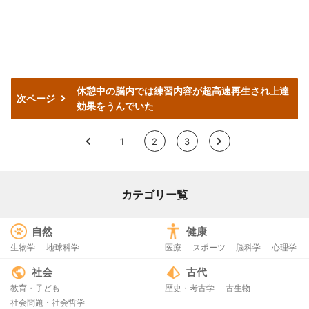
休憩中の脳内では練習内容が超高速再生され上達
次ページ
効果をうんでいた
<
1
2
3
>
カテゴリー覧
自然
健康
生物学
地球科学
医療
スポーツ
脳科学
心理学
社会
古代
教育・子ども
歴史・考古学
古生物
社会問題・社会哲学