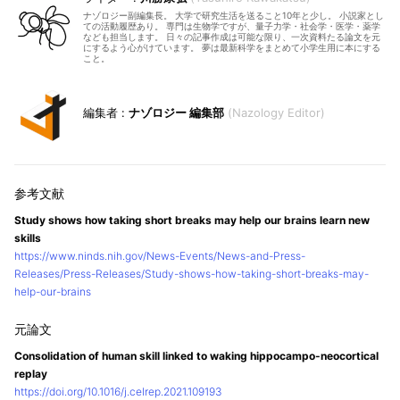
ナゾロジー副編集長。 大学で研究生活を送ること10年と少し。 小説家とし
ての活動履歴あり。 専門は生物学ですが、量子力学・社会学・医学・薬学
なども担当します。 日々の記事作成は可能な限り、一次資料たる論文を元
にするよう心がけています。 夢は最新科学をまとめて小学生用に本にする
こと。
ナゾロジー 編集部
Nazology Editor
Study shows how taking short breaks may help our brains learn new
skills
https://www.ninds.nih.gov/News-Events/News-and-Press-
Releases/Press-Releases/Study-shows-how-taking-short-breaks-may-
help-our-brains
Consolidation of human skill linked to waking hippocampo-neocortical
replay
https://doi.org/10.1016/j.celrep.2021.109193