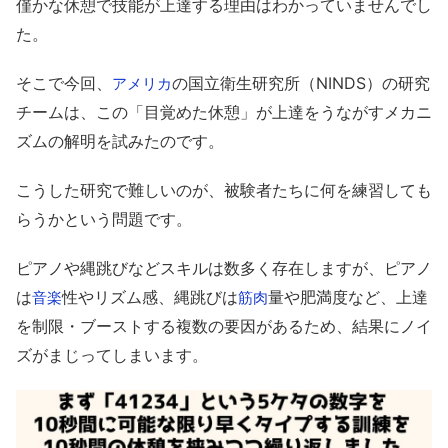
僅かな休憩で技能が上達する理由はわかっていませんでし
た。
そこで今回、
の国立衛生研究所（NINDS）の研究
アメリカ
チームは、この「目覚めた休憩」が上達をうながすメカニ
ズムの解明を試みたのです。
こうした研究で難しいのが、被験者たちに何を練習しても
らうかという問題です。
ピアノや縄跳びなどスキルは数多く存在しますが、ピアノ
は
性やリズム感、縄跳びは
量や肥満度など、上達
音楽
筋肉
を制限・ブーストする複数の要因があるため、結果にノイ
ズがまじってしまいます。